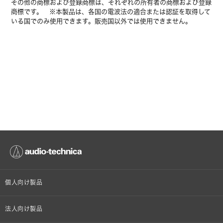
その他の商標および登録商標は、それぞれの所有者の商標および登録
商標です。 ※本製品は、各国の電波法の適合または認証を取得して
いる国でのみ使用できます。販売国以外では使用できません。
個人向け製品
オンラインストア限定
法人向け製品