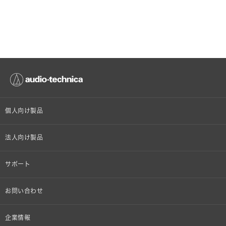
個人向け製品
オンラインストア限定
法人向け製品
ヘッドホン
設備音響機器
サポート
イヤホン
カラオケ機器製品
個人向け製品サポート
お問い合わせ
マイクロホン
産業用クリーニング製品
法人向け製品サポート
その他、メディア 取材関連等のお問い合わせ
企業情報
アナログ