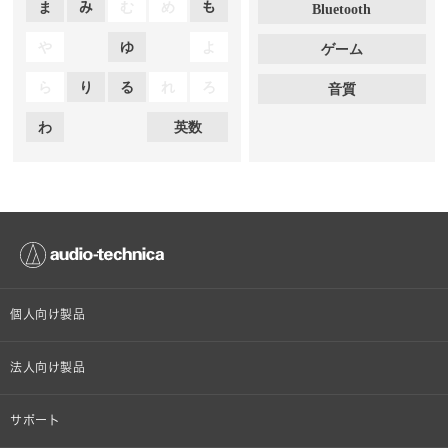
ま
み
む
め
も
Bluetooth
や
ゆ
よ
ゲーム
ら
り
る
れ
ろ
音質
わ
英数
個人向け製品
オンラインストア限定
法人向け製品
ヘッドホン
設備音響機器
サポート