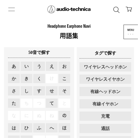
Headphone Earphone Navi
用語集
50音で探す
タグで探す
あ
い
う
え
お
ワイヤレスヘッドホン
か
き
く
け
こ
ワイヤレスイヤホン
さ
し
す
せ
そ
有線ヘッドホン
た
ち
つ
て
と
有線イヤホン
な
に
ぬ
ね
の
充電
は
ひ
ふ
へ
ほ
通話