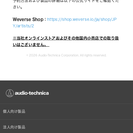
予約方法および製品の詳細は以下の公式サイトをご確認くだ
さい。
Weverse Shop：
https://shop.weverse.io/ja/shop/JP
Y/artists/2
※当社オンラインストアおよびその他国内小売店での取り扱
いはございません。 
© 2026 Audio-Technica Corporation. All rights reserved.
個人向け製品
オンラインストア限定
法人向け製品