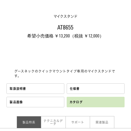
マイクスタンド
AT8655
希望小売価格 ￥13,200（税抜 ￥12,000）
グースネックのクイックマウントタイプ専用のマイクスタンドで
す。
取扱説明書
仕様書
製品画像
カタログ
テクニカルデ
製品特長
サポート
関連製品
ータ