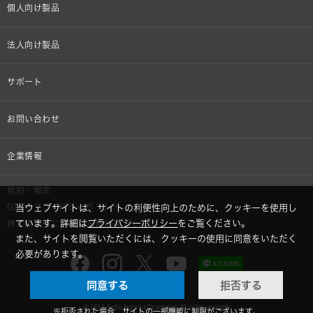
個人向け製品
オンラインストア限定
法人向け製品
ヘッドホン
設備音響機器
サポート
イヤホン
カラオケ機器製品
個人向け製品サポート
お問い合わせ
マイクロホン
産業用クリーニング製品
法人向け製品サポート
その他、メディア 取材関連等のお問い合わせ
企業情報
アナログ
OEM/ODM
Global Support
株式会社オーディオテクニカ
規約・規定
AVアクセサリー
半導体レーザー応用製品
GDPRプライバシーポリシー
当ウェブサイトは、サイトの利便性向上のために、クッキーを使用し
採用情報
ています。詳細は
プライバシーポリシー
をご覧ください。
特定商取引に関する法律に基づく表示
車載製品
また、サイトを閲覧いただくには、クッキーの使用に同意をいただく
GLOBAL-オーディオテクニカ
必要があります。
部品/付属品
同意する
拒否する
audio-technica MIMIO
© 2026 Audio-Technica Corporation. All rights reserved.
※拒否された場合、サイトの一部機能に制限がございます。