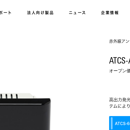
ポート
法人向け製品
ニュース
企業情報
赤外線アン
ATCS-
オープン
高出力発
テムによ
ATCS‐6