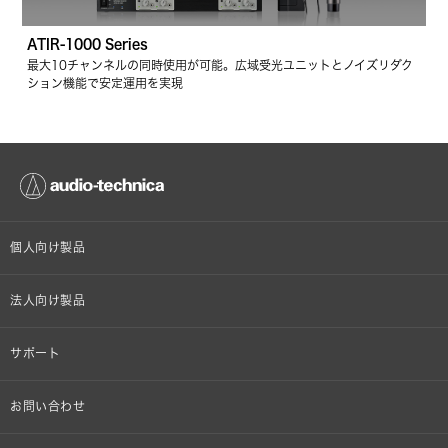
ATIR-1000 Series
最大10チャンネルの同時使用が可能。広域受光ユニットとノイズリダク
ション機能で安定運用を実現
個人向け製品
オンラインストア限定
法人向け製品
ヘッドホン
設備音響機器
サポート
イヤホン
カラオケ機器製品
個人向け製品サポート
お問い合わせ
マイクロホン
産業用クリーニング製品
法人向け製品サポート