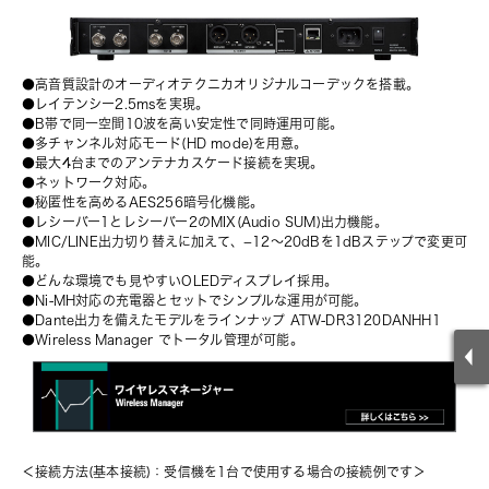
●高音質設計のオーディオテクニカオリジナルコーデックを搭載。
●レイテンシー2.5msを実現。
●B帯で同一空間10波を高い安定性で同時運用可能。
●多チャンネル対応モード(HD mode)を用意。
●最大4台までのアンテナカスケード接続を実現。
●ネットワーク対応。
●秘匿性を高めるAES256暗号化機能。
●レシーバー1とレシーバー2のMIX(Audio SUM)出力機能。
●MIC/LINE出力切り替えに加えて、−12～20dBを1dBステップで変更可
能。
●どんな環境でも見やすいOLEDディスプレイ採用。
●Ni-MH対応の充電器とセットでシンプルな運用が可能。
●Dante出力を備えたモデルをラインナップ ATW-DR3120DANHH1
●Wireless Manager でトータル管理が可能。
＜接続方法(基本接続)：受信機を1台で使用する場合の接続例です＞