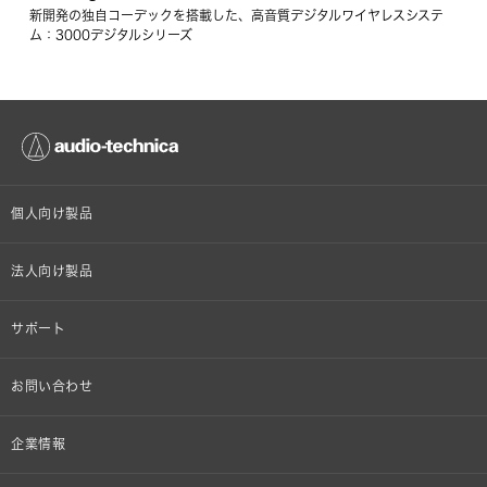
新開発の独自コーデックを搭載した、高音質デジタルワイヤレスシステ
ム：3000デジタルシリーズ
個人向け製品
オンラインストア限定
法人向け製品
ヘッドホン
設備音響機器
サポート
イヤホン
カラオケ機器製品
個人向け製品サポート
お問い合わせ
マイクロホン
産業用クリーニング製品
法人向け製品サポート
その他、メディア 取材関連等のお問い合わせ
企業情報
アナログ
OEM/ODM
Global Support