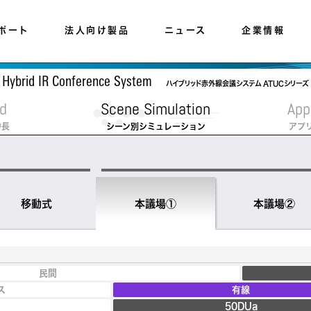
ポート
法人向け製品
ニュース
企業情報
Hybrid IR Conference System
ハイブリッド赤外線会議システム ATUCシリーズ
d
Scene Simulation
App
特長
シーン別
シミュレーション
アプ
移動式
本議場①
本議場②
民間
ス
有線
50DUa