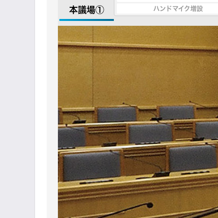
本議場①
ハンドマイク増設