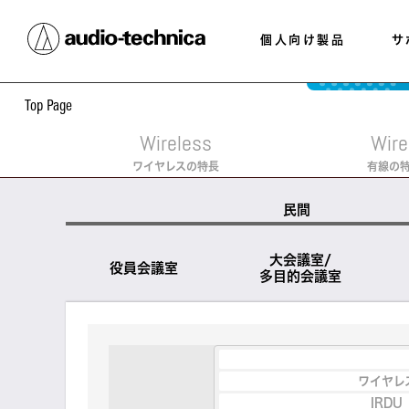
個人向け製品
サ
Top
Page
Wireless
Wire
ワイヤレスの
特長
有線の
民間
大会議室/
役員会議室
多目的会議室
ワイヤレ
IRDU