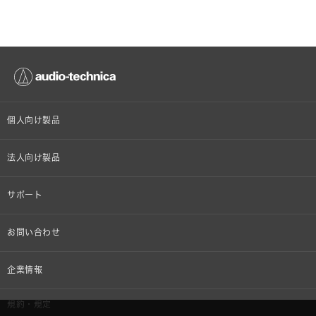
個人向け製品
オンラインストア限定
法人向け製品
ヘッドホン
設備音響機器
サポート
イヤホン
カラオケ機器製品
個人向け製品サポート
お問い合わせ
マイクロホン
産業用クリーニング製品
法人向け製品サポート
その他、メディア 取材関連等のお問い合わせ
企業情報
アナログ
OEM/ODM
Global Support
株式会社オーディオテクニカ
規約・規定
AVアクセサリー