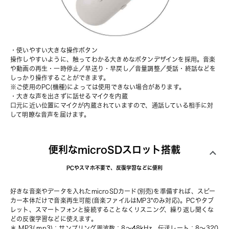
・使いやすい大きな操作ボタン
操作しやすいように、触ってわかる大きめなボタンデザインを採用。音楽
や動画の再生・一時停止／早送り・早戻し／音量調整／受話・終話などを
しっかり操作することができます。
※ご使用のPC(機種)によっては使用できない場合があります。
・大きな声を出さずに話せるマイクを内蔵
口元に近い位置にマイクが内蔵されていますので、通話している相手に対
して明瞭な音声を届けます。
便利なmicroSDスロット搭載
PCやスマホ不要で、反復学習などに便利
好きな音楽やデータを入れたmicroSDカード(別売)を準備すれば、スピー
カー本体だけで音楽再生可能(音楽ファイルはMP3*のみ対応)。PCやタブ
レット、スマートフォンと接続することなくリスニング、繰り返し聞くな
どの反復学習などに使えます。
＊ MP3(.mp3)：サンプリング周波数：8～48kHz、伝送レート：8～320