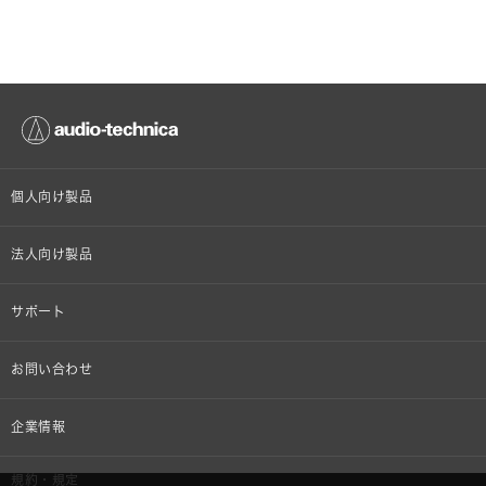
個人向け製品
オンラインストア限定
法人向け製品
ヘッドホン
設備音響機器
サポート
イヤホン
カラオケ機器製品
個人向け製品サポート
お問い合わせ
マイクロホン
産業用クリーニング製品
法人向け製品サポート
その他、メディア 取材関連等のお問い合わせ
企業情報
アナログ
OEM/ODM
Global Support
株式会社オーディオテクニカ
規約・規定