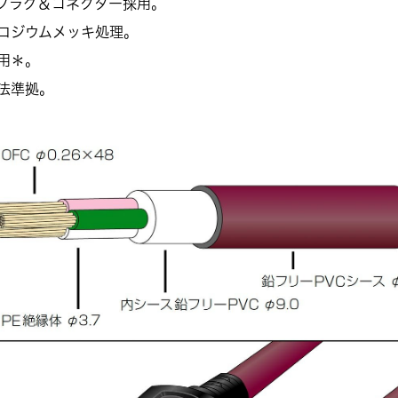
プラグ＆コネクター採用。
ロジウムメッキ処理。
用＊。
法準拠。