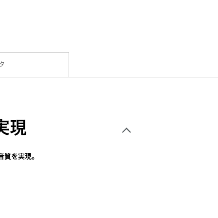
タ
実現
音質を実現。