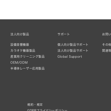
法人向け製品
サポート
お問
設備音響機器
個人向け製品サポート
その他
カラオケ機器製品
法人向け製品サポート
関連
産業用クリーニング製品
Global Support
OEM/ODM
半導体レーザー応用製品
規約・規定
GDPRプライバシーポリシー