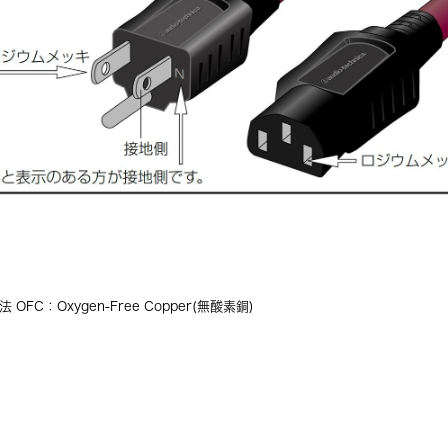
C：Oxygen-Free Copper(無酸素銅)