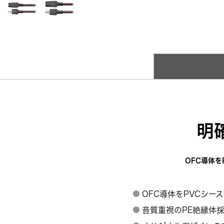
明
OFC導体
OFC導体をPVCシー
音質重視のPE絶縁体