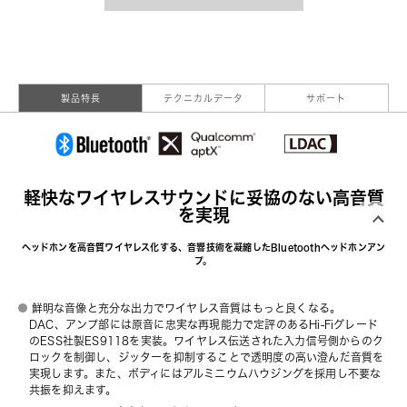
製品特長
テクニカルデータ
サポート
軽快なワイヤレスサウンドに妥協のない高音質
を実現
ヘッドホンを高音質ワイヤレス化する、音響技術を凝縮したBluetoothヘッドホンアン
プ。
鮮明な音像と充分な出力でワイヤレス音質はもっと良くなる。
DAC、アンプ部には原音に忠実な再現能力で定評のあるHi-Fiグレード
のESS社製ES9118を実装。ワイヤレス伝送された入力信号側からのク
ロックを制御し、ジッターを抑制することで透明度の高い澄んだ音質を
実現します。また、ボディにはアルミニウムハウジングを採用し不要な
共振を抑えます。