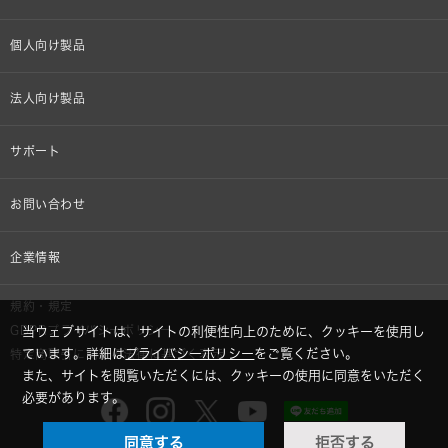
個人向け製品
オンラインストア限定
法人向け製品
ヘッドホン
設備音響機器
サポート
イヤホン
カラオケ機器製品
個人向け製品サポート
お問い合わせ
マイクロホン
産業用クリーニング製品
法人向け製品サポート
その他、メディア 取材関連等のお問い合わせ
企業情報
アナログ
OEM/ODM
Global Support
株式会社オーディオテクニカ
規約・規定
AVアクセサリー
半導体レーザー応用製品
当ウェブサイトは、サイトの利便性向上のために、クッキーを使用し
GDPRプライバシーポリシー
採用情報
ています。詳細は
プライバシーポリシー
をご覧ください。
特定商取引に関する法律に基づく表示
車載製品
また、サイトを閲覧いただくには、クッキーの使用に同意をいただく
必要があります。
GLOBAL-オーディオテクニカ
部品/付属品
同意する
拒否する
audio-technica MIMIO