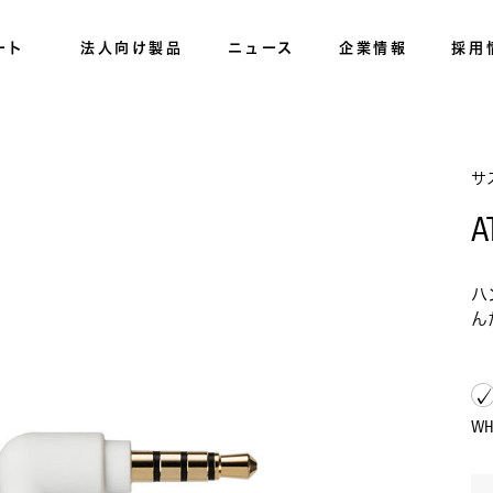
ート
法人向け製品
ニュース
企業情報
採用
サ
A
ハ
ん
W