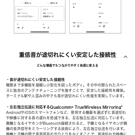
重低音が途切れにくい安定した接続性
どんな機器でもつながりやすく快適に使える
・音が途切れにくい安定した接続性
極限まで多機能を凝縮し小型化を図ったボディ。その中の限られたスペー
スに独自のアンテナチューニングを施すことで、安定した接続性を確保。
ターミナル駅や人混みの中でも音が途切れにくい性能を実現しています。
・左右独立伝送に対応するQualcomm® TrueWireless Mirroring*
AndroidやiOSのスマートフォンなど、使用する機器を選ばずに音途切れ
や映像に対する音の遅れを低減できる、左右独立伝送に対応しています。
親機となるイヤホンがBluetooth接続されると、子機となるイヤホンが親
機の音声信号をミラーリングする技術により、左右独立伝送を行います。
親機と子機の間で音声信号のやりとりをなくすことで、音途切れや映像に