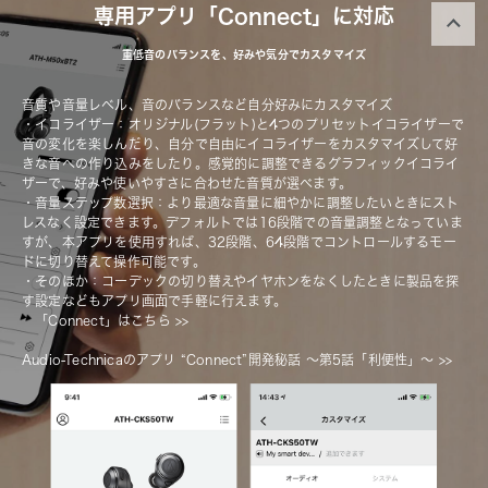
専用アプリ「Connect」に対応
重低音のバランスを、好みや気分でカスタマイズ
音質や音量レベル、音のバランスなど自分好みにカスタマイズ
・イコライザー：オリジナル(フラット)と4つのプリセットイコライザーで
音の変化を楽しんだり、自分で自由にイコライザーをカスタマイズして好
きな音への作り込みをしたり。感覚的に調整できるグラフィックイコライ
ザーで、好みや使いやすさに合わせた音質が選べます。
・音量ステップ数選択：より最適な音量に細やかに調整したいときにスト
レスなく設定できます。デフォルトでは16段階での音量調整となっていま
すが、本アプリを使用すれば、32段階、64段階でコントロールするモー
ドに切り替えて操作可能です。
・そのほか：コーデックの切り替えやイヤホンをなくしたときに製品を探
す設定などもアプリ画面で手軽に行えます。
「Connect」はこちら
>>
Audio-Technicaのアプリ “Connect”開発秘話 〜第5話「利便性」〜
 >>