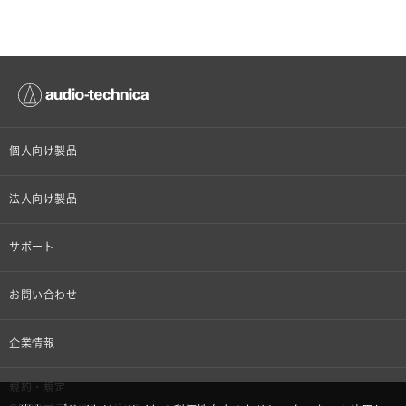
個人向け製品
オンラインストア限定
法人向け製品
ヘッドホン
設備音響機器
サポート
イヤホン
カラオケ機器製品
個人向け製品サポート
お問い合わせ
マイクロホン
産業用クリーニング製品
法人向け製品サポート
その他、メディア 取材関連等のお問い合わせ
企業情報
アナログ
OEM/ODM
Global Support
株式会社オーディオテクニカ
規約・規定
AVアクセサリー
半導体レーザー応用製品