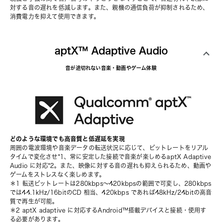
対する音の遅れを低減します。また、親機の通信負荷が抑制されるため、
消費電力を抑えて使用できます。
aptX™ Adaptive Audio
音が途切れない音楽・動画やゲーム体験
どのような環境でも高音質と低遅延を実現
周囲の電波環境や音楽データの転送状況に応じて、ビットレートをリアル
タイムで変化させ*1、常に安定した接続で音楽が楽しめるaptX Adaptive 
Audio に対応*2。また、映像に対する音の遅れも抑えられるため、動画や
ゲームをストレスなく楽しめます。
＊1 転送ビットレートは280kbps～420kbpsの範囲で可変し、280kbps 
では44.1kHz/16bitのCD 相当、420kbps であれば48kHz/24bitの高音
質で再生が可能。
＊2 aptX adaptive に対応するAndroid™搭載デバイスと接続・使用す
る必要があります。