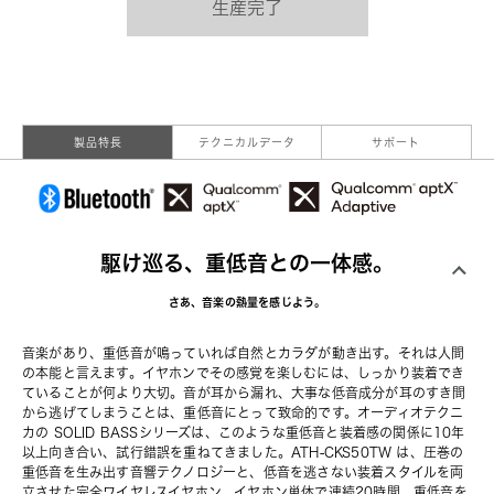
生産完了
製品特長
テクニカルデータ
サポート
駆け巡る、重低音との一体感。
さあ、音楽の熱量を感じよう。
音楽があり、重低音が鳴っていれば自然とカラダが動き出す。それは人間
の本能と言えます。イヤホンでその感覚を楽しむには、しっかり装着でき
ていることが何より大切。音が耳から漏れ、大事な低音成分が耳のすき間
から逃げてしまうことは、重低音にとって致命的です。オーディオテクニ
カの SOLID BASSシリーズは、このような重低音と装着感の関係に10年
以上向き合い、試行錯誤を重ねてきました。ATH-CKS50TW は、圧巻の
重低音を生み出す音響テクノロジーと、低音を逃さない装着スタイルを両
立させた完全ワイヤレスイヤホン。イヤホン単体で連続20時間、重低音を