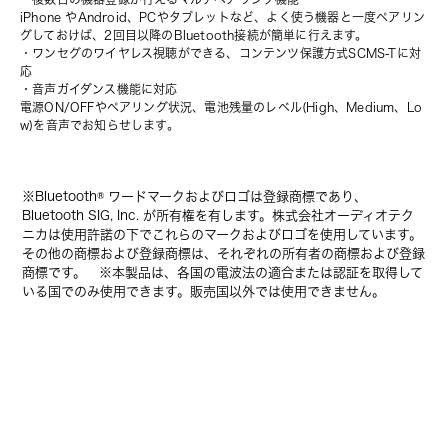
iPhone やAndroid、PCやタブレットなど、よく使う機器と一度ペアリン
グしておけば、2回目以降のBluetooth接続が簡単に行えます。
・ワンセグのワイヤレス視聴ができる、コンテンツ保護方式SCMS-Tに対
応
・音声ガイダンス機能に対応
電源ON/OFFやペアリング状況、電池残量のレベル(High、Medium、Lo
w)を音声でお知らせします。
※Bluetooth® ワードマークおよびロゴは登録商標であり、
Bluetooth SIG, Inc. が所有権を有します。株式会社オーディオテク
ニカは使用許諾の下でこれらのマークおよびロゴを使用しています。
その他の商標および登録商標は、それぞれの所有者の商標および登録
商標です。 ※本製品は、各国の電波法の適合または認証を取得して
いる国でのみ使用できます。販売国以外では使用できません。