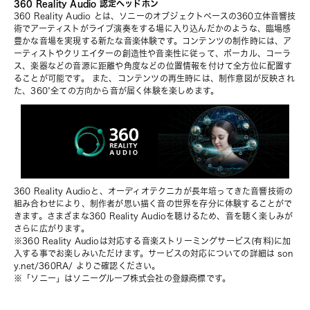
360 Reality Audio 認定ヘッドホン
360 Reality Audio とは、ソニーのオブジェクトベースの360立体音響技
術でアーティストがライブ演奏をする場に入り込んだかのような、臨場感
豊かな音場を実現する新たな音楽体験です。コンテンツの制作時には、ア
ーティストやクリエイターの創造性や音楽性に従って、ボーカル、コーラ
ス、楽器などの音源に距離や角度などの位置情報を付けて全方位に配置す
ることが可能です。 また、コンテンツの再生時には、制作意図が反映され
た、360°全ての方向から音が届く体験を楽しめます。
360 Reality Audioと、オーディオテクニカが長年培ってきた音響技術の
組み合わせにより、制作者が思い描く音の世界を存分に体験することがで
きます。さまざまな360 Reality Audioを聴けるため、音を聴く楽しみが
さらに広がります。
※360 Reality Audioは対応する音楽ストリーミングサービス(有料)に加
入する事でお楽しみいただけます。サービスの対応についての詳細は 
son
y.net/360RA/
 よりご確認ください。
※「ソニー」はソニーグループ株式会社の登録商標です。