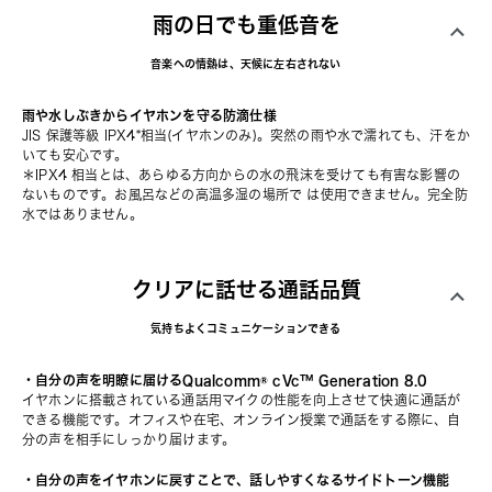
雨の日でも重低音を
音楽への情熱は、天候に左右されない
雨や水しぶきからイヤホンを守る防滴仕様
JIS 保護等級 IPX4*相当(イヤホンのみ)。突然の雨や水で濡れても、汗をか
いても安心です。
＊IPX4 相当とは、あらゆる方向からの水の飛沫を受けても有害な影響の
ないものです。お風呂などの高温多湿の場所で は使用できません。完全防
水ではありません。
クリアに話せる通話品質
気持ちよくコミュニケーションできる
・自分の声を明瞭に届けるQualcomm® cVc™ Generation 8.0
イヤホンに搭載されている通話用マイクの性能を向上させて快適に通話が
できる機能です。オフィスや在宅、オンライン授業で通話をする際に、自
分の声を相手にしっかり届けます。
・自分の声をイヤホンに戻すことで、話しやすくなるサイドトーン機能