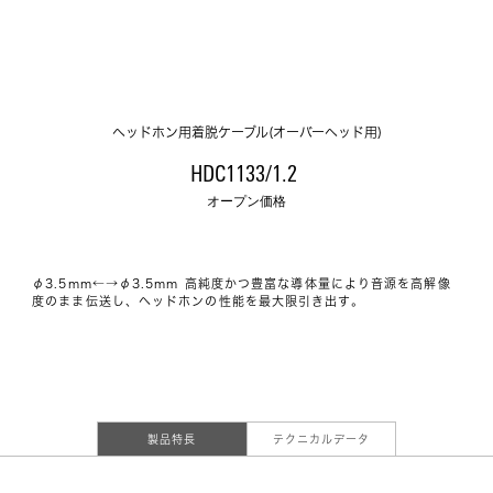
ヘッドホン用着脱ケーブル(オーバーヘッド用)
HDC1133/1.2 
オープン価格
φ3.5mm←→φ3.5mm 高純度かつ豊富な導体量により音源を高解像
度のまま伝送し、ヘッドホンの性能を最大限引き出す。
製品特長
テクニカルデータ