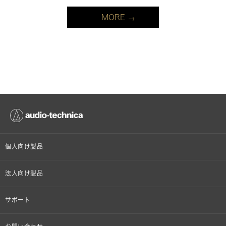
MORE
個人向け製品
オンラインストア限定
法人向け製品
ヘッドホン
設備音響機器
サポート
イヤホン
カラオケ機器製品
個人向け製品サポート