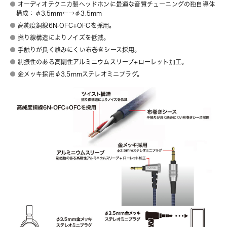
オーディオテクニカ製ヘッドホンに最適な音質チューニングの独自導体
構成：φ3.5mm←→φ3.5mm
高純度銅線6N-OFC+OFCを採用。
撚り線構造によりノイズを低減。
手触りが良く絡みにくい布巻きシース採用。
制振性のある高剛性アルミニウムスリーブ+ローレット加工。
金メッキ採用φ3.5mmステレオミニプラグ。