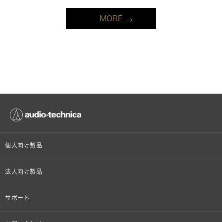
MORE
個人向け製品
オンラインストア限定
法人向け製品
ヘッドホン
設備音響機器
サポート
イヤホン
カラオケ機器製品
個人向け製品サポート