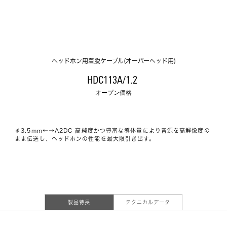
ヘッドホン用着脱ケーブル(オーバーヘッド用)
HDC113A/1.2 
オープン価格
φ3.5mm←→A2DC 高純度かつ豊富な導体量により音源を高解像度の
まま伝送し、ヘッドホンの性能を最大限引き出す。
製品特長
テクニカルデータ