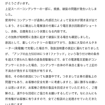
がとうございます。
上記スーパーコンデンサーの一部に、焼損、破裂の問題が発生いたしま
した。
使用中にコンデンサーが過熱し内部圧力によって安全弁が開き液が出て
しまう、さらに噴出した電解液の付着により電圧表示回路部がショート
し、赤熱、白煙発生という状態となる内容です。
この加熱が短時間に急激に起きて破裂に至る場合も確認しました。
原因として、著しくバッテリーの電圧が下がり、急激に大型のオルタネ
ーター(発電機)で充電した場合や、取扱説明書の表記に漏れておりました
が、「アンプの出力500Wにつき1ファラッド」という取り付け時の条件
を超えて使われた場合の過負荷駆動などで、全ての電源電圧変動がコン
デンサーにかかった場合、コンデンサー自体の不具合と重なって上記の
不具合が発生する可能性が有ります。
現在、その他の原因についても調査中です。つきましては車の運転上の
問題でもあり、お客様の安全を第一に考慮しますと、誠に勝手なお願い
とは思いますが、お客様ご使用の製品を回収させていただきたく、ご理
解の上、速やかな回収にご協力をお願いするしだいです。なにぶんにも
所有権がお客様に有りますので、全てご相談の上処理させていただきた
いと存じます。