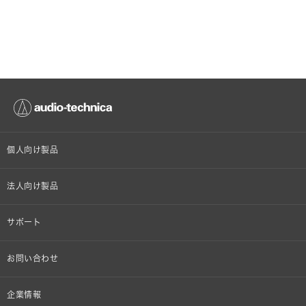
個人向け製品
オンラインストア限定
法人向け製品
ヘッドホン
設備音響機器
サポート
イヤホン
カラオケ機器製品
個人向け製品サポート
お問い合わせ
マイクロホン
産業用クリーニング製品
法人向け製品サポート
その他、メディア 取材関連等のお問い合わせ
企業情報
アナログ