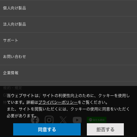
個人向け製品
オンラインストア限定
法人向け製品
ヘッドホン
設備音響機器
サポート
イヤホン
カラオケ機器製品
個人向け製品サポート
お問い合わせ
マイクロホン
産業用クリーニング製品
法人向け製品サポート
その他、メディア 取材関連等のお問い合わせ
企業情報
アナログ
OEM/ODM
Global Support
株式会社オーディオテクニカ
規約・規定
AVアクセサリー
半導体レーザー応用製品
GDPRプライバシーポリシー
当ウェブサイトは、サイトの利便性向上のために、クッキーを使用し
採用情報
ています。詳細は
プライバシーポリシー
をご覧ください。
特定商取引に関する法律に基づく表示
車載製品
また、サイトを閲覧いただくには、クッキーの使用に同意をいただく
GLOBAL-オーディオテクニカ
必要があります。
部品/付属品
同意する
拒否する
audio-technica MIMIO