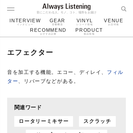
音にこだわる人、モノ、コト、場所をお届け
INTERVIEW
GEAR
VINYL
VENUE
インタビュー
音響機器
レコード情報
お店特集
RECOMMEND
PRODUCT
おすすめ記事
製品情報
レコード
プレーヤー
音質
スピーカー
エフェクター
ジャケット
bluetooth
アルバム
レコード針
音を加工する機能。エコー、ディレイ、
フィル
ター
、リバーブなどがある。
関連ワード
ロータリーミキサー
スクラッチ