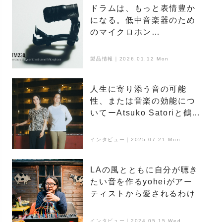
ドラムは、もっと表情豊か
になる。低中音楽器のため
のマイクロホン
『ATM230』
製品情報｜2026.01.12 Mon
人生に寄り添う音の可能
性、または音楽の効能につ
いてーAtsuko Satoriと鶴田
さくらの放談
インタビュー｜2025.07.21 Mon
LAの風とともに自分が聴き
たい音を作るyoheiがアー
ティストから愛されるわけ
インタビュー｜2024.05.15 Wed