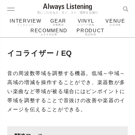
音にこだわる人、モノ、コト、場所をお届け
INTERVIEW
GEAR
VINYL
VENUE
インタビュー
音響機器
レコード情報
お店特集
RECOMMEND
PRODUCT
おすすめ記事
製品情報
レコード
プレーヤー
音質
スピーカー
イコライザー / EQ
ジャケット
bluetooth
アルバム
レコード針
音の周波数帯域を調整する機器。低域～中域～
高域の増減を操作することができ、楽器数が多
い楽曲など帯域が被る場合にはピンポイントに
帯域を調整することで音抜けの改善や楽器のイ
メージを伝えることができる。