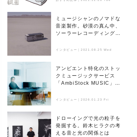
ミュージシャンのノマドな
音楽製作。砂漠の真ん中、
ソーラーレコーディングス
タジオ「LAGOODVIBE」
インタビュー｜2021.08.25 Wed
アンビエント特化のストッ
クミュージックサービス
「AmbiStock MUSIC」が
問いかける、音・音楽の役
割とは
インタビュー｜2026.01.23 Fri
ドローイングで光の粒子を
発掘する。鈴木ヒラクの考
える音と光の関係とは