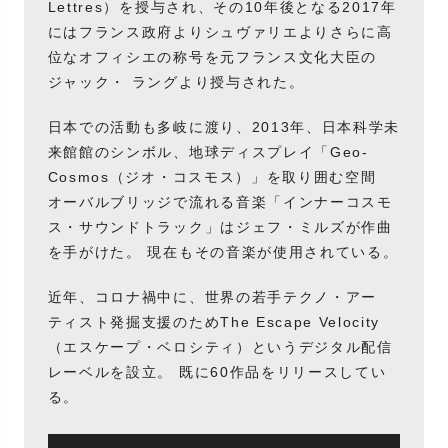
Lettres）を授与され、その10年後となる2017年
にはフランス政府よりシュヴァリエよりさらに高
位なオフィシエの称号を元フランス文化大臣の
ジャック・ ラングより授与された。
日本での活動も多岐に渡り、2013年、日本科学未
来館館のシンボル、地球ディスプレイ「Geo-
Cosmos（ジオ・コスモス）」を取り囲む空間
オーバルブリッジで流れる音楽「インナーコスモ
ス・サウンドトラック」はジェフ・ミルズが作曲
を手がけた。 現在もその音楽が使用されている。
近年、コロナ禍中に、世界の若手テクノ・アー
ティスト発掘支援のためThe Escape Velocity
（エスケープ・ベロシティ）というデジタル配信
レーベルを設立。 既に60作品をリリースしてい
る。