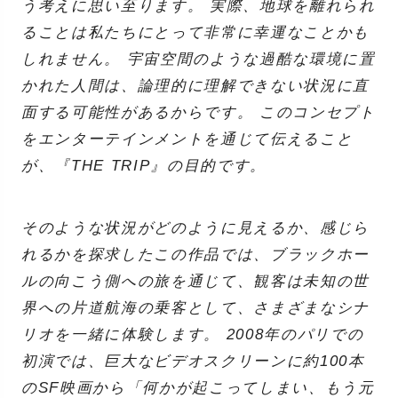
う考えに思い至ります。 実際、地球を離れられ
ることは私たちにとって非常に幸運なことかも
しれません。 宇宙空間のような過酷な環境に置
かれた人間は、論理的に理解できない状況に直
面する可能性があるからです。 このコンセプト
をエンターテインメントを通じて伝えること
が、『THE TRIP』の目的です。
そのような状況がどのように見えるか、感じら
れるかを探求したこの作品では、ブラックホー
ルの向こう側への旅を通じて、観客は未知の世
界への片道航海の乗客として、さまざまなシナ
リオを一緒に体験します。 2008年のパリでの
初演では、巨大なビデオスクリーンに約100本
のSF映画から「何かが起こってしまい、もう元