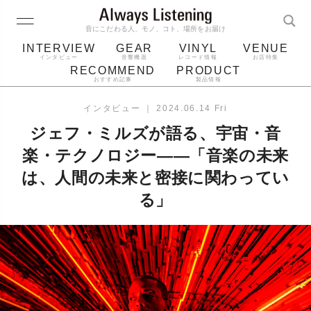
音にこだわる人、モノ、コト、場所をお届け
INTERVIEW
GEAR
VINYL
VENUE
インタビュー
音響機器
レコード情報
お店特集
RECOMMEND
PRODUCT
おすすめ記事
製品情報
レコード
プレーヤー
音質
スピーカー
インタビュー
｜
2024.06.14 Fri
ジャケット
bluetooth
アルバム
ジェフ・ミルズが語る、宇宙・音
レコード針
楽・テクノロジー——「音楽の未来
は、人間の未来と密接に関わってい
る」