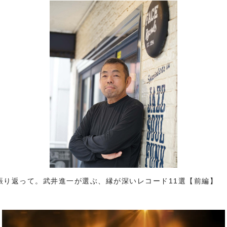
30年を振り返って。武井進一が選ぶ、縁が深いレコード11選【前編】