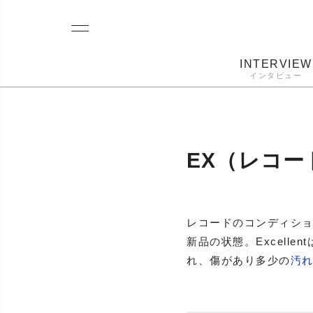
INTERVIEW
インタビュー
レコード
プレーヤー
音質
カートリ
EX（レコ
レコードのコンディション
新品の状態。Excelle
れ、傷があり多少の
汚