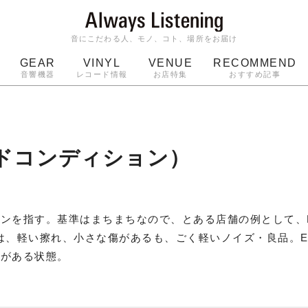
音にこだわる人、モノ、コト、場所をお届け
GEAR
VINYL
VENUE
RECOMMEND
音響機器
レコード情報
お店特集
おすすめ記事
スピーカー
ジャケット
bluetooth
アルバム
ッジ
マイク
ターンテーブル
Audio-Technica
ードコンディション）
を指す。基準はまちまちなので、とある店舗の例として、Excel
ntは、軽い擦れ、小さな傷があるも、ごく軽いノイズ・良品。Excel
れ
がある状態。