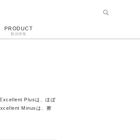
PRODUCT
製品情報
レコード針
ヘッドホン
アンプ
アナログ
lent Plusは、ほぼ
lent Minusは、擦