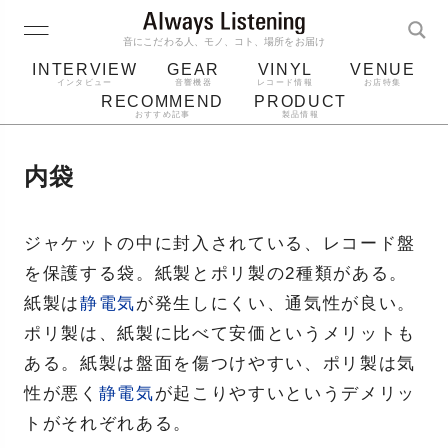
音にこだわる人、モノ、コト、場所をお届け
INTERVIEW
GEAR
VINYL
VENUE
インタビュー
音響機器
レコード情報
お店特集
RECOMMEND
PRODUCT
おすすめ記事
製品情報
レコード
プレーヤー
音質
スピーカー
内袋
ジャケット
bluetooth
アルバム
レコード針
ジャケットの中に封入されている、レコード盤
を保護する袋。紙製とポリ製の2種類がある。
紙製は
静電気
が発生しにくい、通気性が良い。
ポリ製は、紙製に比べて安価というメリットも
ある。紙製は盤面を傷つけやすい、ポリ製は気
性が悪く
静電気
が起こりやすいというデメリッ
トがそれぞれある。