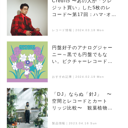
Credit5 〜あの人が「クレ
ジット買い」した5枚のレ
コード〜第17回：ハマ･オカ
モト
レコード情報｜2024.03.18 Mon
円盤好子のアナログジャー
ニー～黒でも円盤でもな
い。ピクチャーレコード？
～
おすすめ記事｜2024.02.19 Mon
「DJ」ならぬ「針J」 〜
空間とレコードとカート
リッジ比較〜 観葉植物店
「Green Thanks Supply」
Julia Shortreed編 Part.02
製品情報｜2023.04.16 Sun