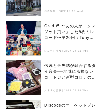
お店特集｜2022.07.13 Wed
Credit5 〜あの人が「クレ
ジット買い」した5枚のレ
コード〜第20回：Tony
Higgins
レコード情報｜2024.04.02 Tue
伝統と最先端が融合するタ
イ音楽──地域に密接なレ
コード史と新型コロナの影
響、YouTubeの爆発的な再
生回数の理由を解説
おすすめ記事｜2021.07.28 Wed
Discogsのマーケットプレ