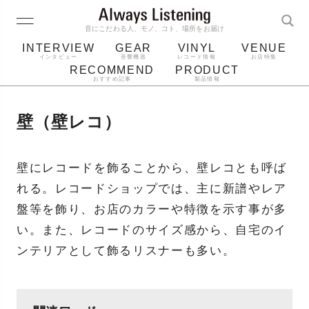
音にこだわる人、モノ、コト、場所をお届け
INTERVIEW
GEAR
VINYL
VENUE
インタビュー
音響機器
レコード情報
お店特集
RECOMMEND
PRODUCT
おすすめ記事
製品情報
レコード
プレーヤー
音質
スピーカー
壁（壁レコ）
ジャケット
bluetooth
アルバム
レコード針
壁にレコードを飾ることから、壁レコとも呼ば
れる。レコードショップでは、主に新譜やレア
盤等を飾り、お店のカラーや特徴を示す事が多
い。また、レコードのサイズ感から、自宅のイ
ンテリアとして飾るリスナーも多い。