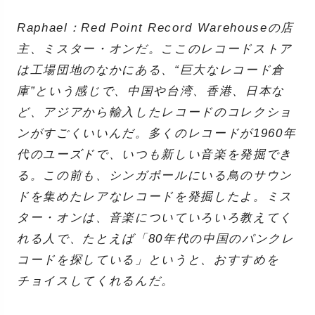
Raphael：Red Point Record Warehouseの店
主、ミスター・オンだ。ここのレコードストア
は工場団地のなかにある、“巨大なレコード倉
庫”という感じで、中国や台湾、香港、日本な
ど、アジアから輸入したレコードのコレクショ
ンがすごくいいんだ。多くのレコードが1960年
代のユーズドで、いつも新しい音楽を発掘でき
る。この前も、シンガポールにいる鳥のサウン
ドを集めたレアなレコードを発掘したよ。ミス
ター・オンは、音楽についていろいろ教えてく
れる人で、たとえば「80年代の中国のパンクレ
コードを探している」というと、おすすめを
チョイスしてくれるんだ。