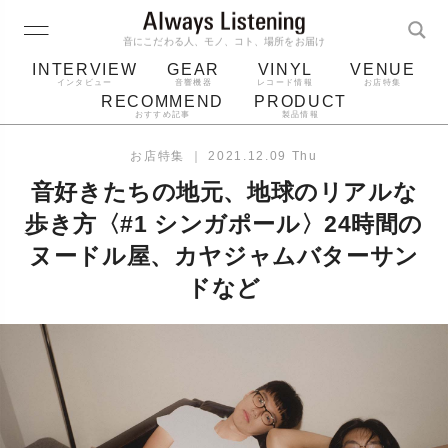
音にこだわる人、モノ、コト、場所をお届け
INTERVIEW
GEAR
VINYL
VENUE
インタビュー
音響機器
レコード情報
お店特集
RECOMMEND
PRODUCT
おすすめ記事
製品情報
レコード
プレーヤー
音質
スピーカー
お店特集
｜
2021.12.09 Thu
ジャケット
bluetooth
アルバム
音好きたちの地元、地球のリアルな
レコード針
歩き方〈#1 シンガポール〉24時間の
ヌードル屋、カヤジャムバターサン
ドなど