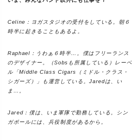
いま、みんなバンド以外にも仕事を？
Celine：ヨガスタジオの受付をしている。朝６
時半に起きることもあるよ。
Raphael：うわぁ６時半…。僕はフリーランス
のデザイナー。（Sobsも所属している）レーベ
ル「Middle Class Cigars（ミドル・クラス・
シガーズ）」も運営している。Jaredは、い
ま…。
Jared：僕は、いま軍隊で勤務している。シン
ガポールには、兵役制度があるから。