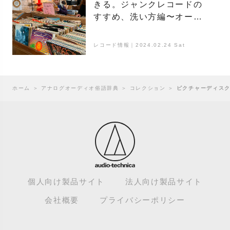
きる。ジャンクレコードの
すすめ、洗い方編〜オー
ディオをはじめてみよう〜
レコード情報｜2024.02.24 Sat
ホーム
＞
アナログオーディオ俗語辞典
＞
コレクション
＞
ピクチャーディス
個人向け製品サイト
法人向け製品サイト
会社概要
プライバシーポリシー