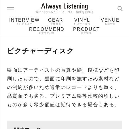
音にこだわる人、モノ、コト、場所をお届け
INTERVIEW
GEAR
VINYL
VENUE
インタビュー
音響機器
レコード情報
お店特集
RECOMMEND
PRODUCT
おすすめ記事
製品情報
レコード
プレーヤー
音質
スピーカー
ピクチャーディスク
ジャケット
bluetooth
アルバム
レコード針
盤面にアーティストの写真や絵、模様などを印
刷したもので、盤面に印刷を施すため素材など
の制約が多いため通常のレコードよりも重く、
品質面でも劣る。プレミアム盤等比較的珍しい
ものが多く希少価値は期待できる場合もある。