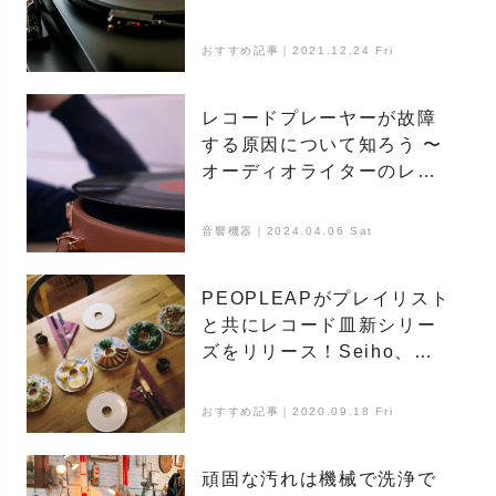
おすすめ記事｜2021.12.24 Fri
レコードプレーヤーが故障
する原因について知ろう 〜
オーディオライターのレ
コード講座〜
音響機器｜2024.04.06 Sat
PEOPLEAPがプレイリスト
と共にレコード皿新シリー
ズをリリース！Seiho、陳
暁夏代らが曲をセレクト
おすすめ記事｜2020.09.18 Fri
頑固な汚れは機械で洗浄で