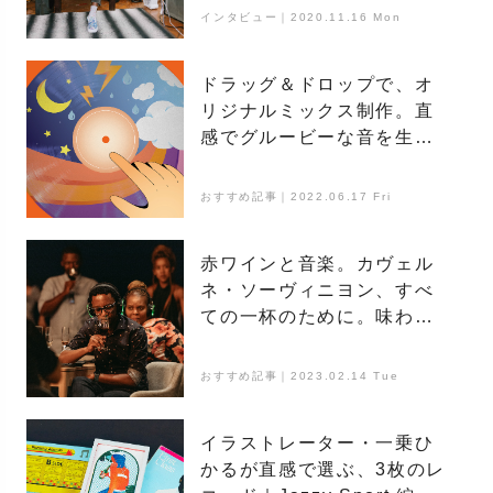
ケニア随一の音楽人を育む
インタビュー｜2020.11.16 Mon
ナイロビという街
ドラッグ＆ドロップで、オ
リジナルミックス制作。直
感でグルービーな音を生み
だそう「Incredibox」
おすすめ記事｜2022.06.17 Fri
赤ワインと音楽。カヴェル
ネ・ソーヴィニヨン、すべ
ての一杯のために。味わい
を高める科学的な一曲
おすすめ記事｜2023.02.14 Tue
イラストレーター・一乗ひ
かるが直感で選ぶ、3枚のレ