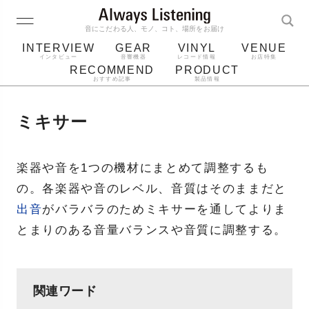
音にこだわる人、モノ、コト、場所をお届け
INTERVIEW
GEAR
VINYL
VENUE
インタビュー
音響機器
レコード情報
お店特集
RECOMMEND
PRODUCT
おすすめ記事
製品情報
レコード
プレーヤー
音質
スピーカー
ミキサー
ジャケット
bluetooth
アルバム
レコード針
楽器や音を1つの機材にまとめて調整するも
の。各楽器や音のレベル、音質はそのままだと
出音
がバラバラのためミキサーを通してよりま
とまりのある音量バランスや音質に調整する。
関連ワード