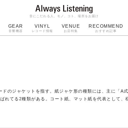
音にこだわる人、モノ、コト、場所をお届け
GEAR
VINYL
VENUE
RECOMMEND
音響機器
レコード情報
お店特集
おすすめ記事
スピーカー
ジャケット
bluetooth
アルバム
ッジ
マイク
ターンテーブル
Audio-Technica
ードのジャケットを指す。紙ジャケ形の種類には、主に「A
ばれてる2種類がある。コート紙、マット紙を代表として、