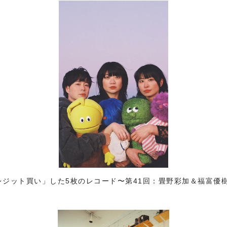
「クレジット買い」した5枚のレコード〜第41回：畳野彩加＆福富優樹（H