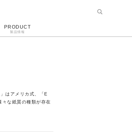
PRODUCT
製品情報
レコード針
ヘッドホン
アンプ
アナログ
式」はアメリカ式、「E
様々な紙質の種類が存在