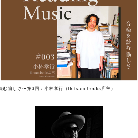
楽を読む愉しさ〜第3回：小林孝行（flotsam books店主）