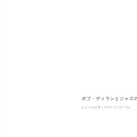
ボブ・ディランとジャズの生
おすすめ記事｜2021.12.02 Thu