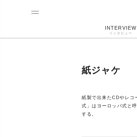
INTERVIEW
インタビュー
レコード
プレーヤー
音質
カートリ
紙ジャケ
紙製で出来たCDやレコ
式」はヨーロッパ式と呼
する。