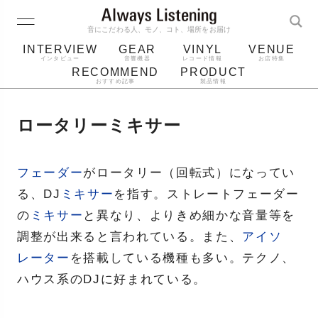
音にこだわる人、モノ、コト、場所をお届け
INTERVIEW
GEAR
VINYL
VENUE
インタビュー
音響機器
レコード情報
お店特集
RECOMMEND
PRODUCT
おすすめ記事
製品情報
レコード
プレーヤー
音質
スピーカー
ロータリーミキサー
ジャケット
bluetooth
アルバム
レコード針
フェーダー
がロータリー（回転式）になってい
る、DJ
ミキサー
を指す。ストレートフェーダー
の
ミキサー
と異なり、よりきめ細かな音量等を
調整が出来ると言われている。また、
アイソ
レーター
を搭載している機種も多い。テクノ、
ハウス系のDJに好まれている。