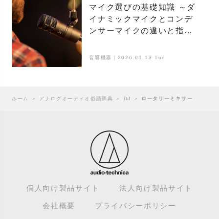
マイク選びの基礎知識 ～ダ
イナミックマイクとコンデ
ンサーマイクの違いと指向
性
音響機器｜2026.01.13 Tue
ホーム
＞
アナログオーディオ俗語辞典
＞
DJ
＞
ロータリーミキサー
個人向け製品サイト
法人向け製品サイト
会社概要
プライバシーポリシー