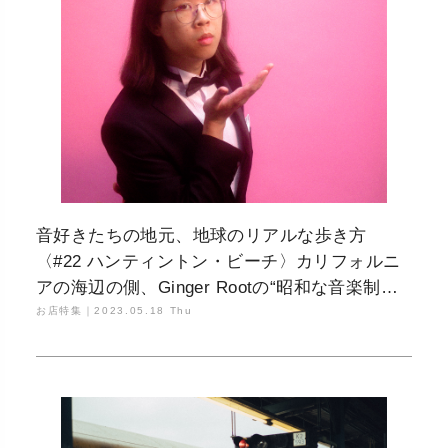
音好きたちの地元、地球のリアルな歩き方
〈#22 ハンティントン・ビーチ〉カリフォルニ
アの海辺の側、Ginger Rootの“昭和な音楽制作
の日々”
お店特集｜
2023.05.18 Thu