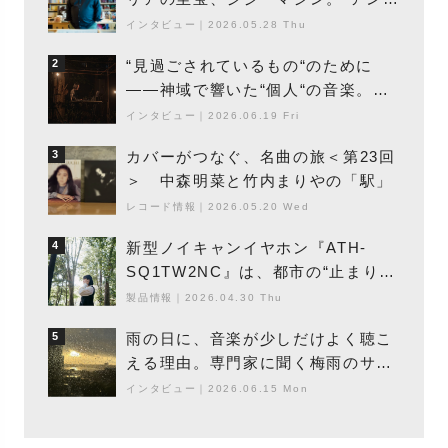
エントの巨匠”が明かす創作の原点
インタビュー
｜
2026.05.28 Thu
と、「動き」に満ちた最新作の背景
“見過ごされているもの“のために
2
――神域で響いた“個人“の音楽。冥
丁の『赤城 夜神楽』をレポート
インタビュー
｜
2026.06.19 Fri
カバーがつなぐ、名曲の旅＜第23回
3
＞ 中森明菜と竹内まりやの「駅」
レコード情報
｜
2026.05.20 Wed
新型ノイキャンイヤホン『ATH-
4
SQ1TW2NC』は、都市の“止まり
木”になり得るーシンガーソングライ
製品情報
｜
2026.04.30 Thu
ター浮（Buoy）
雨の日に、音楽が少しだけよく聴こ
5
える理由。専門家に聞く梅雨のサウ
ンドスケープ
インタビュー
｜
2026.06.15 Mon