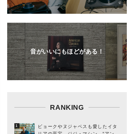
音がいいにもほどがある！
RANKING
ビョークやヌジャベスも愛したイタ
1
リアの至宝、ジジ・マシン。“アンビ