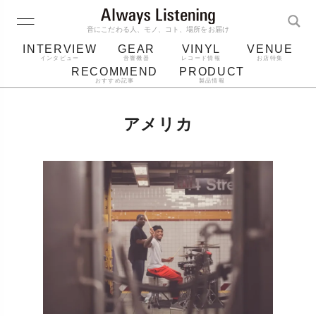
音にこだわる人、モノ、コト、場所をお届け
INTERVIEW
GEAR
VINYL
VENUE
インタビュー
音響機器
レコード情報
お店特集
RECOMMEND
PRODUCT
おすすめ記事
製品情報
レコード
プレーヤー
音質
スピーカー
アメリカ
ジャケット
bluetooth
アルバム
レコード針