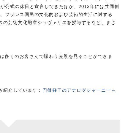
が公式の休日と宣言してきたほか、2013年には共同創
ツ） が、フランス国民の文化的および芸術的生活に対する
、フランスの芸術文化勲章シュヴァリエを授与するなど、まさ
。
 Dayには多くのお客さんで賑わう光景を見ることができま
事でも紹介しています：
円盤好子のアナログジャーニー～