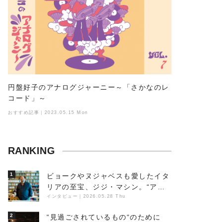
円盤好子のアナログジャーニー～「さかなのレ
コード」～
おすすめ記事｜2023.05.15 Mon
RANKING
1
ビョークやヌジャベスも愛したイタ
リアの至宝、ジジ・マシン。“アン
ビエントの巨匠”が明かす創作の原
インタビュー
｜
2026.05.28 Thu
点と、「動き」に満ちた最新作の背
2
“見過ごされているもの“のために
景