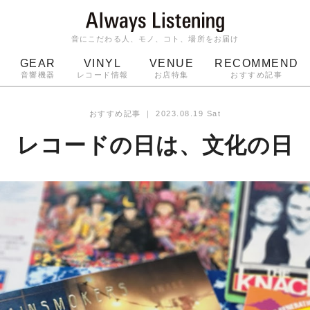
音にこだわる人、モノ、コト、場所をお届け
GEAR
VINYL
VENUE
RECOMMEND
音響機器
レコード情報
お店特集
おすすめ記事
スピーカー
ジャケット
bluetooth
アルバム
おすすめ記事
｜
2023.08.19 Sat
ッジ
マイク
ターンテーブル
Audio-Technica
レコードの日は、文化の日