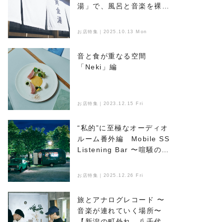
湯」で、風呂と音楽を裸で
浴びる
お店特集｜2025.10.13 Mon
音と食が重なる空間
「Neki」編
お店特集｜2023.12.15 Fri
“私的”に至極なオーディオ
ルーム番外編 Mobile SS
Listening Bar 〜喧騒のな
かで音楽とお酒を楽しめ
る、新たなオアシス〜
お店特集｜2025.12.26 Fri
旅とアナログレコード 〜
音楽が連れていく場所〜
【新潟の町外れ、八千代マ