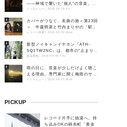
――神域で響いた“個人“の音楽。冥
丁の『赤城 夜神楽』をレポート
インタビュー
｜
2026.06.19 Fri
3
カバーがつなぐ、名曲の旅＜第23回
＞ 中森明菜と竹内まりやの「駅」
レコード情報
｜
2026.05.20 Wed
4
新型ノイキャンイヤホン『ATH-
SQ1TW2NC』は、都市の“止まり
木”になり得るーシンガーソングラ
製品情報
｜
2026.04.30 Thu
イター浮（Buoy）
5
雨の日に、音楽が少しだけよく聴こ
える理由。専門家に聞く梅雨のサウ
ンドスケープ
インタビュー
｜
2026.06.15 Mon
PICKUP
レコード片手に銭湯へ。持
ち込みOKの錦糸町「黄金