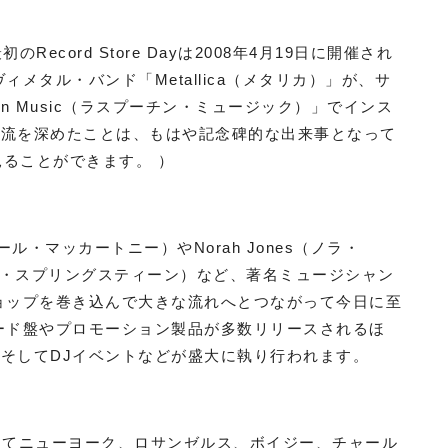
cord Store Dayは2008年4月19日に開催され
メタル・バンド「Metallica（メタリカ）」が、サ
in Music（ラスプーチン・ミュージック）」でインス
交流を深めたことは、もはや記念碑的な出来事となって
も見ることができます。 ）
ポール・マッカートニー）やNorah Jones（ノラ・
（ブルース・スプリングスティーン）など、著名ミュージシャン
ョップを巻き込んで大きな流れへとつながって今日に至
ード盤やプロモーション製品が多数リリースされるほ
そしてDJイベントなどが盛大に執り行われます。
間にわたってニューヨーク、ロサンゼルス、ボイジー、チャール