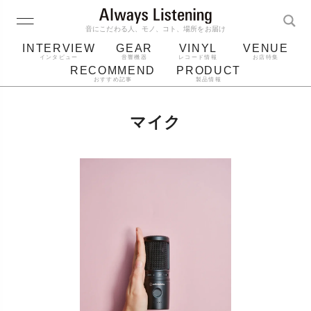
音にこだわる人、モノ、コト、場所をお届け
INTERVIEW
GEAR
VINYL
VENUE
インタビュー
音響機器
レコード情報
お店特集
RECOMMEND
PRODUCT
おすすめ記事
製品情報
レコード
プレーヤー
音質
スピーカー
マイク
ジャケット
bluetooth
アルバム
レコード針