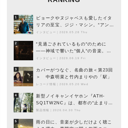
ビョークやヌジャベスも愛したイタ
1
リアの至宝、ジジ・マシン。“アンビ
エントの巨匠”が明かす創作の原点
インタビュー
｜
2026.05.28 Thu
と、「動き」に満ちた最新作の背景
“見過ごされているもの“のために
2
――神域で響いた“個人“の音楽。冥
丁の『赤城 夜神楽』をレポート
インタビュー
｜
2026.06.19 Fri
カバーがつなぐ、名曲の旅＜第23回
3
＞ 中森明菜と竹内まりやの「駅」
レコード情報
｜
2026.05.20 Wed
新型ノイキャンイヤホン『ATH-
4
SQ1TW2NC』は、都市の“止まり
木”になり得るーシンガーソングライ
製品情報
｜
2026.04.30 Thu
ター浮（Buoy）
雨の日に、音楽が少しだけよく聴こ
5