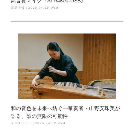
高音質マイク『ATR4800-USB』
製品情報｜
2025.04.16 Wed
和の音色を未来へ紡ぐ—箏奏者・山野安珠美が
語る、箏の無限の可能性
インタビュー｜
2025.04.02 Wed