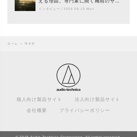
える理由。専門家に聞く梅雨のサウ
ンドスケープ
インタビュー
｜
2026.06.15 Mon
ホーム
＞
マイク
個人向け製品サイト
法人向け製品サイト
会社概要
プライバシーポリシー
© 2026 Audio-Technica Corporation. All rights reserved.