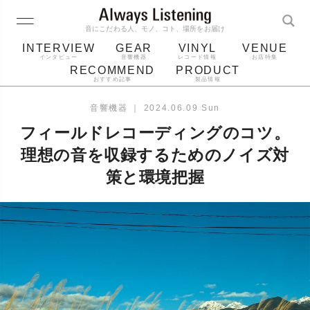
音にこだわる人、モノ、コト、場所をお届け
INTERVIEW
GEAR
VINYL
VENUE
インタビュー
音響機器
レコード情報
お店特集
RECOMMEND
PRODUCT
おすすめ記事
製品情報
レコード
プレーヤー
音質
スピーカー
音響機器
｜
2024.06.09 Sun
ジャケット
bluetooth
アルバム
フィールドレコーディングのコツ。
レコード針
理想の音を収録するためのノイズ対
策と環境把握