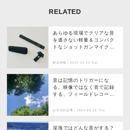
RELATED
あらゆる現場でクリアな音
を逃さない軽量＆コンパク
トなショットガンマイク
「AT875R」
製品情報｜2025.02.22 Sat
音は記憶のトリガーにな
る。映像ではなく音で記録
する、フィールドレコー
ディングの魅力と機材選び
のポイント
おすすめ記事｜2024.05.16 Thu
深海ではどんな音がする？