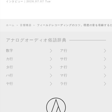
インタビュー｜2026.07.07 Tue
ホーム
＞
音響機器
＞
フィールドレコーディングのコツ。理想の音を収録する
アナログオーディオ俗語辞典
数字
ア行
10インチ
RPM(33,45)
カ行
サ行
12インチシングル
アイソレーター
書き込み
サイン
タ行
ナ行
4チャンネル
赤盤
歌詞カード
サンプラー
ターンテーブル
アセテート盤
2枚使い
ハ行
マ行
歌詞記載ジャケット
CDJ
ダイカット
頭出し
New（レコードコンディショ
ガチャ盤
ハウリング
シールド盤
マスターテンポ
ン）
ヤ行
ラ行
ダイナフレックス
EPアダプター
カットアウト
剥がれ
重量盤
マスターボリューム
New（カバーコンディショ
ダブルジャケット
汚れ
EPレコード
ライナー / ライナーノーツ
ン）
カットイン
バックスピン
シュリンク / シュリンク付き
マスタリング
チャンネル
イコライザー / EQ
ラッカー盤
角折れ / 角潰れ
パテントスリーブ
シュリンク残存
マトリックス番号
チリノイズ
インシュレーター
リイシュー / 再発
壁（壁レコ）
バトルDJ
白盤
未開封
テープ
インナースリーブ
リミックス
紙ジャケ
バトルブレイクス
針圧
ミキサー