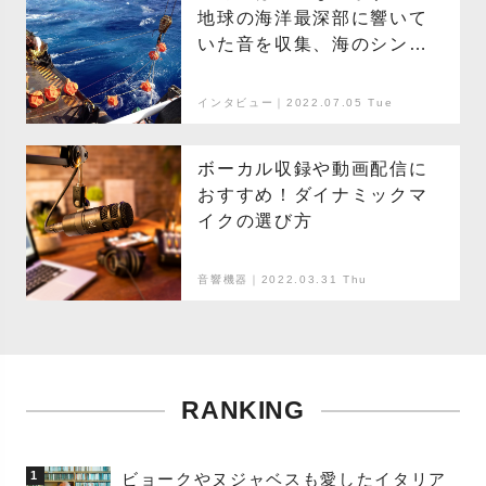
地球の海洋最深部に響いて
いた音を収集、海のシン
フォニーに耳を傾けよう
インタビュー｜2022.07.05 Tue
ボーカル収録や動画配信に
おすすめ！ダイナミックマ
イクの選び方
音響機器｜2022.03.31 Thu
RANKING
1
ビョークやヌジャベスも愛したイタリア