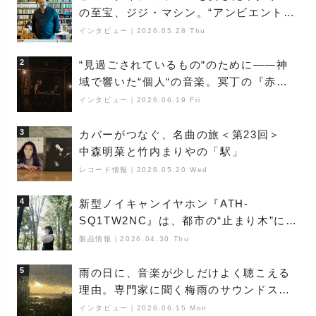
の至宝、ジジ・マシン。“アンビエントの
巨匠”が明かす創作の原点と、「動き」に
インタビュー
｜
2026.05.28 Thu
満ちた最新作の背景
2
“見過ごされているもの“のために――神
域で響いた“個人“の音楽。冥丁の『赤城
夜神楽』をレポート
インタビュー
｜
2026.06.19 Fri
3
カバーがつなぐ、名曲の旅＜第23回＞
中森明菜と竹内まりやの「駅」
レコード情報
｜
2026.05.20 Wed
4
新型ノイキャンイヤホン『ATH-
SQ1TW2NC』は、都市の“止まり木”にな
り得るーシンガーソングライター浮
製品情報
｜
2026.04.30 Thu
（Buoy）
5
雨の日に、音楽が少しだけよく聴こえる
理由。専門家に聞く梅雨のサウンドス
ケープ
インタビュー
｜
2026.06.15 Mon