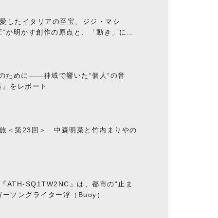
愛したイタリアの至宝、ジジ・マシ
匠”が明かす創作の原点と、「動き」に満
“のために――神域で響いた“個人“の音
楽』をレポート
旅＜第23回＞ 中森明菜と竹内まりやの
ATH-SQ1TW2NC』は、都市の“止ま
ーソングライター浮（Buoy）