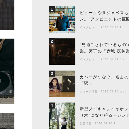
1
ビョークやヌジャベスも
ン。“アンビエントの巨
ちた最新作の背景
インタビュー
｜
2026.05.28 Thu
2
“見過ごされているもの
楽。冥丁の『赤城 夜神
インタビュー
｜
2026.06.19 Fri
3
カバーがつなぐ、名曲の
「駅」
レコード情報
｜
2026.05.20 Wed
4
新型ノイキャンイヤホン『
り木”になり得るーシンガ
製品情報
｜
2026.04.30 Thu