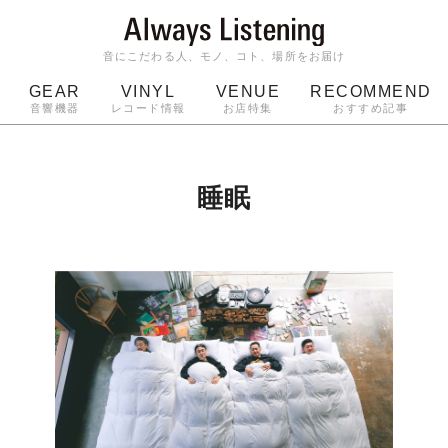
音にこだわる人、モノ、コト、場所をお届け
GEAR
VINYL
VENUE
RECOMMEND
音響機器
レコード情報
お店特集
おすすめ記事
スピーカー
ジャケット
bluetooth
アルバム
ッジ
マイク
ターンテーブル
Audio-Technica
睡眠