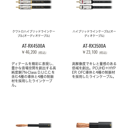
クワトロハイブリッドラインケー
ハイブリッドラインケーブル(オー
ブル(オーディオケーブル)
ディオケーブル)
AT-RX4500A
AT-RX3500A
￥46,200
￥23,100
(税込)
(税込)
ディテールを精彩に表現し、
高解像度でキレと量感のある
豊かな音場空間を創出する高
低域を創出。PCUHD＋HYP
純度銅7N-Class D.U.C.C.を
ER OFC導体と4種の制振材
含む4種の導体と4種の制振
を採用したラインケーブル。
材を採用したラインケーブ
ル。