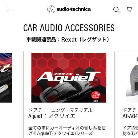
CAR AUDIO ACCESSORIES
車載関連製品：Rexat（レグザット）
ドアチューニング・マテリアル
ドアチ
：アクワイエ
AquieT
AT-AQ4
全ての車にカーオーディオの愉しみを拡
ドア2
げるAquieT(アクワイエ)シリーズ
材を取