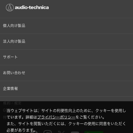
個人向け製品
オンラインストア限定
法人向け製品
ヘッドホン
設備音響機器
サポート
イヤホン
カラオケ機器製品
個人向け製品サポート
お問い合わせ
マイクロホン
産業用クリーニング製品
法人向け製品サポート
その他、メディア 取材関連等のお問い合わせ
企業情報
アナログ
OEM/ODM
Global Support
株式会社オーディオテクニカ
規約・規定
AVアクセサリー
半導体レーザー応用製品
当ウェブサイトは、サイトの利便性向上のために、クッキーを使用し
GDPRプライバシーポリシー
採用情報
ています。詳細は
プライバシーポリシー
をご覧ください。
特定商取引に関する法律に基づく表示
車載製品
また、サイトを閲覧いただくには、クッキーの使用に同意をいただく
必要があります。
GLOBAL-オーディオテクニカ