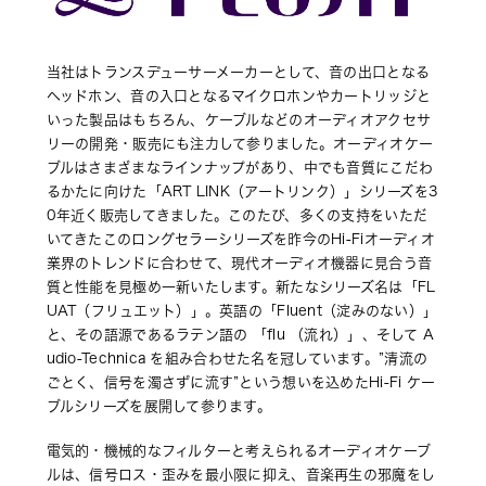
当社はトランスデューサーメーカーとして、音の出口となる
ヘッドホン、音の入口となるマイクロホンやカートリッジと
いった製品はもちろん、ケーブルなどのオーディオアクセサ
リーの開発・販売にも注力して参りました。オーディオケー
ブルはさまざまなラインナップがあり、中でも音質にこだわ
るかたに向けた「ART LINK（アートリンク）」シリーズを3
0年近く販売してきました。このたび、多くの支持をいただ
いてきたこのロングセラーシリーズを昨今のHi-Fiオーディオ
業界のトレンドに合わせて、現代オーディオ機器に見合う音
質と性能を見極め一新いたします。新たなシリーズ名は「FL
UAT（フリュエット）」。英語の「Fluent（淀みのない）」
と、その語源であるラテン語の 「flu （流れ）」、そして A
udio-Technica を組み合わせた名を冠しています。”清流の
ごとく、信号を濁さずに流す”という想いを込めたHi-Fi ケー
ブルシリーズを展開して参ります。
電気的・機械的なフィルターと考えられるオーディオケーブ
ルは、信号ロス・歪みを最小限に抑え、音楽再生の邪魔をし