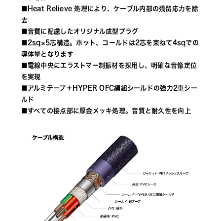
■Heat Relieve 処理により、ケーブル内部の残留応力を除
去
■音質に配慮したオリジナル成型プラグ
■2sq×5芯構造。ホット、コールドは2芯を束ねて4sqでの
導体量となります
■電線中央にエラストマー制振材を採用し、明確な音像定位
を実現 
■アルミテープ＋HYPER OFC編組シールドの強力2重シー
ルド
■すべての接点部に厚金メッキ処理。音質と耐久性を向上