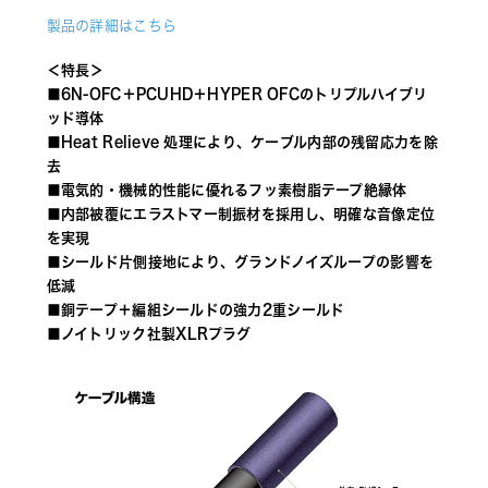
製品の詳細はこちら
＜特長＞
■6N-OFC＋PCUHD＋HYPER OFCのトリプルハイブリ
ッド導体
■Heat Relieve 処理により、ケーブル内部の残留応力を除
去
■電気的・機械的性能に優れるフッ素樹脂テープ絶縁体
■内部被覆にエラストマー制振材を採用し、明確な音像定位
を実現
■シールド片側接地により、グランドノイズループの影響を
低減
■銅テープ＋編組シールドの強力2重シールド
■ノイトリック社製XLRプラグ