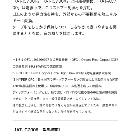
『AT-IC700R』『AT-IC700X』は内部被覆に、『AT-AC7
00』は電線中央にエラストマー制振材を採用。
ゴムのような弾力性を持ち、外部からの不要振動を熱エネル
ギーに変換。
ケーブルをしっかり保持しつつ、しなやかで扱いやすさを実
現するとともに、音の濁りを排除します。
＊1 6N-OFC：99.99997％の無酸素銅 ・OFC：Oxgen-Free Copper(高純
度無酸素銅)99.99％純度の無酸素銅 
*2 PCUHD：Pure Copper Ultra High Drawability (高純度無酸素銅線)
*3 HYPER OFC：日本国内でディップフォーミング製法により製造された純度
4Nの無酸素銅線を使用し、伸線時にアニール処理を施した軟銅線。
ディップフォーミングとは、熱で溶けドロドロの状態の銅の中に銅母線を通過
させることで温度差によって銅付着凝固させて太くしていく製法。
他の製法と比較し、線の外側ではなく内側から凝固していくため、酸素やガス
が抜けやすく鋳造欠陥が少ないという特徴を持っています。
【AT-IC700R　製品概要】