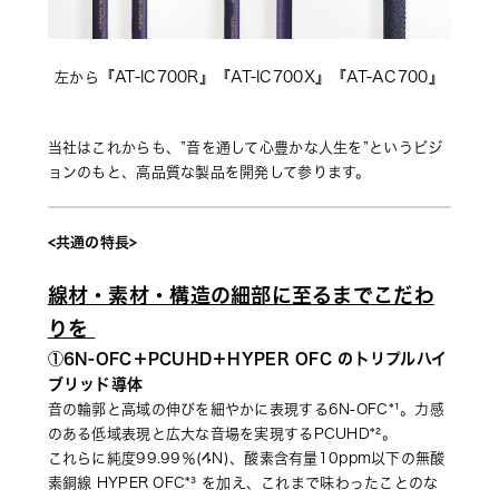
『AT-IC700R』『AT-IC700X』
『AT-AC700』
左から
当社はこれからも、”音を通して心豊かな人生を”というビジ
ョンのもと、高品質な製品を開発して参ります。
<共通の特長>
線材・素材・構造の細部に至るまでこだわ
りを 
①6N-OFC＋PCUHD＋HYPER OFC のトリプルハイ
ブリッド導体
音の輪郭と高域の伸びを細やかに表現する6N-OFC*¹。力感
のある低域表現と広大な音場を実現するPCUHD*²。
これらに純度99.99％(4N)、酸素含有量10ppm以下の無酸
素銅線 HYPER OFC*³ を加え、これまで味わったことのな