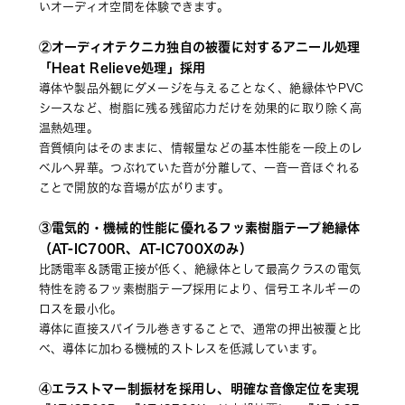
いオーディオ空間を体験できます。
②オーディオテクニカ独自の被覆に対するアニール処理
「Heat Relieve処理」採用
導体や製品外観にダメージを与えることなく、絶縁体やPVC
シースなど、樹脂に残る残留応力だけを効果的に取り除く高
温熱処理。
音質傾向はそのままに、情報量などの基本性能を一段上のレ
ベルへ昇華。つぶれていた音が分離して、一音一音ほぐれる
ことで開放的な音場が広がります。
③電気的・機械的性能に優れるフッ素樹脂テープ絶縁体
（AT-IC700R、AT-IC700Xのみ）
比誘電率＆誘電正接が低く、絶縁体として最高クラスの電気
特性を誇るフッ素樹脂テープ採用により、信号エネルギーの
ロスを最小化。
導体に直接スパイラル巻きすることで、通常の押出被覆と比
べ、導体に加わる機械的ストレスを低減しています。
④エラストマー制振材を採用し、明確な音像定位を実現