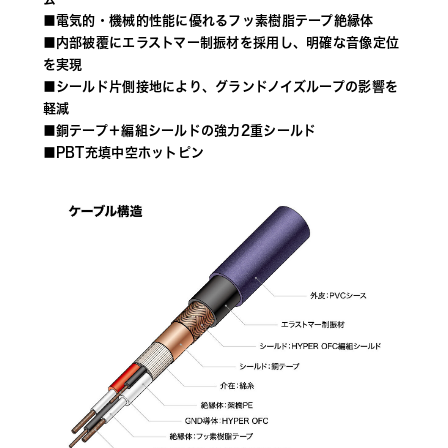
■電気的・機械的性能に優れるフッ素樹脂テープ絶縁体
■内部被覆にエラストマー制振材を採用し、明確な音像定位
を実現
■シールド片側接地により、グランドノイズループの影響を
軽減
■銅テープ＋編組シールドの強力2重シールド
■PBT充填中空ホットピン