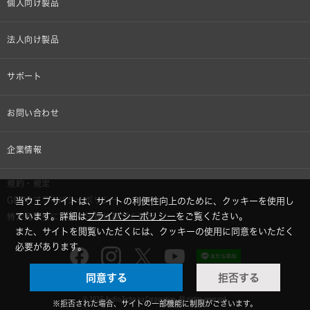
個人向け製品
オンラインストア限定
法人向け製品
ヘッドホン
設備音響機器
サポート
イヤホン
カラオケ機器製品
個人向け製品サポート
お問い合わせ
マイクロホン
産業用クリーニング製品
法人向け製品サポート
その他、メディア 取材関連等のお問い合わせ
企業情報
アナログ
OEM/ODM
Global Support
株式会社オーディオテクニカ
規約・規定
AVアクセサリー
半導体レーザー応用製品
当ウェブサイトは、サイトの利便性向上のために、クッキーを使用し
GDPRプライバシーポリシー
採用情報
ています。詳細は
プライバシーポリシー
をご覧ください。
特定商取引に関する法律に基づく表示
車載製品
また、サイトを閲覧いただくには、クッキーの使用に同意をいただく
必要があります。
GLOBAL-オーディオテクニカ
部品/付属品
同意する
拒否する
audio-technica MIMIO
© 2026 Audio-Technica Corporation. All rights reserved.
※拒否された場合、サイトの一部機能に制限がございます。
AUTEC - 食品加工機器