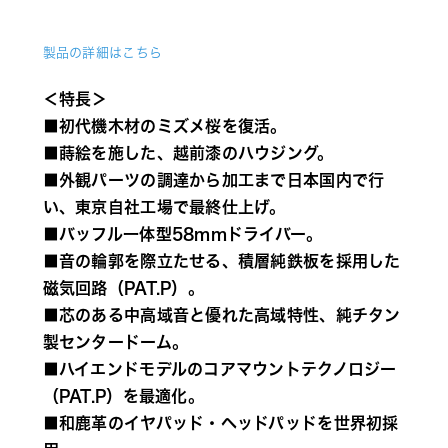
製品の詳細はこちら
＜特長＞
■初代機木材のミズメ桜を復活。
■蒔絵を施した、越前漆のハウジング。
■外観パーツの調達から加工まで日本国内で行
い、東京自社工場で最終仕上げ。
■バッフル一体型58mmドライバー。
■音の輪郭を際立たせる、積層純鉄板を採用した
磁気回路（PAT.P）。
■芯のある中高域音と優れた高域特性、純チタン
製センタードーム。
■ハイエンドモデルのコアマウントテクノロジー
（PAT.P）を最適化。
■和鹿革のイヤパッド・ヘッドパッドを世界初採