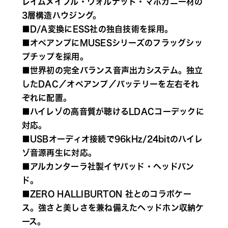
レイムメイプル・ウォルナット・マホガニー材の
3層構造ハウジング。
■D/A変換にESS社の独自技術を採用。
■オペアンプにMUSESシリーズのフラッグシッ
プチップを採用。
■世界初の完全バランス音声出力システム。独立
したDAC／オペアンプ／バッテリーを左右それ
ぞれに配置。
■ハイレゾの高音質が聴けるLDACコーデックに
対応。
■USBオーディオ接続で96kHz/24bitのハイレ
ゾ音源再生に対応。
■アルカンターラ社製イヤパッド・ヘッドバン
ド。
■ZERO HALLIBURTON 社とのコラボケー
ス。強さと美しさを兼ね備えたヘッドホン収納ケ
ース。