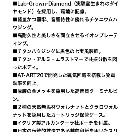
■Lab-Grown-Diamond（実験室生まれのダイ
ヤモンド）を採用し、環境に配慮。
■軽量かつ堅牢、音響特性に優れるチタニウムハ
ウジング。
■高耐久性と美しさを両立させるイオンプレーテ
ィング。
■チタンハウジングに黒色の七宝風装飾。
■チタン・アルミ・エラストマーで共振分散を図
ったボディ。
■AT-ART20で開発した磁気回路を搭載し発電
効率を向上。
■厚膜の金メッキを採用した高音質ターミナルピ
ン。
■２種の天然無垢材ウォルナットとクラロウォル
ナットを採用したカートリッジ保管ケース。
■イタリア製アルカンターラ社ポーチを付属。
■日本の伝統的技法である越前和紙を用いたスリ