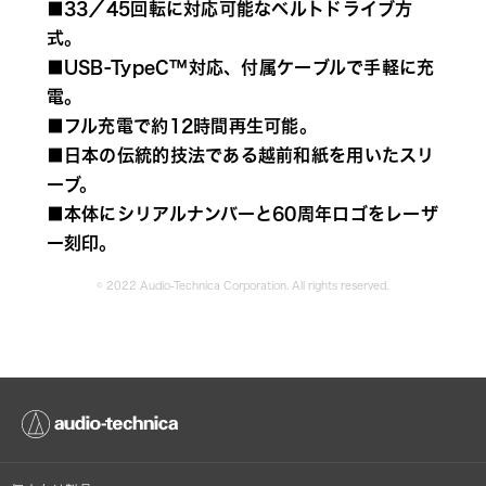
■33／45回転に対応可能なベルトドライブ方
式。
■USB-TypeC™対応、付属ケーブルで手軽に充
電。
■フル充電で約12時間再生可能。
■日本の伝統的技法である越前和紙を用いたスリ
ーブ。
■本体にシリアルナンバーと60周年ロゴをレーザ
ー刻印。
© 2022 Audio-Technica Corporation. All rights reserved.