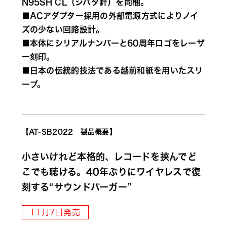
N95SH CL（シバタ針）を同梱。
■ACアダプター採用の外部電源方式によりノイ
ズの少ない回路設計。
■本体にシリアルナンバーと60周年ロゴをレーザ
ー刻印。
■日本の伝統的技法である越前和紙を用いたスリ
ーブ。
【AT-SB2022　製品概要】
小さいけれど本格的、レコードを挟んでど
こでも聴ける。40年ぶりにワイヤレスで復
刻する“サウンドバーガー”
11月7日発売