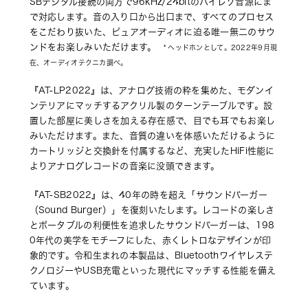
SBデジタル接続の両方で96kHz/24bitのハイレゾ音源にま
で対応します。音の入り口から出口まで、すべてのプロセス
をこだわり抜いた、ピュアオーディオに迫る唯一無二のサウ
ンドをお楽しみいただけます。
　* ヘッドホンとして。2022年9月現
在、オーディオテクニカ調べ。
『AT-LP2022』は、アナログ技術の粋を集めた、モダンイ
ンテリアにマッチするアクリル製のターンテーブルです。設
置した部屋に美しさを加える存在感で、目でも耳でもお楽し
みいただけます。また、音質の違いを体感いただけるように
カートリッジと交換針を付属するなど、充実したHiFi性能に
よりアナログレコードの音楽に没頭できます。
『AT-SB2022』は、40年の時を超え「サウンドバーガー
（Sound Burger）」を復刻いたします。レコードの楽しさ
とポータブルの利便性を追求したサウンドバーガーは、198
0年代の美学をモチーフにした、赤くレトロなデザインが印
象的です。令和生まれの本製品は、Bluetoothワイヤレステ
クノロジーやUSB充電といった現代にマッチする性能を備え
ています。