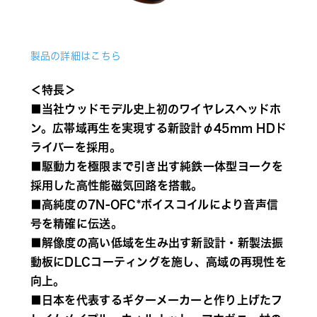
製品の詳細はこちら
＜特長＞
■当社ウッドモデル史上初のワイヤレスヘッドホ
ン。
広帯域再生を実現する新設計φ45mm HDド
ライバーを採用。
■駆動力を極限まで引き出す純鉄一体型ヨークを
採用した高性能磁気回路を搭載。
■高純度の7N-OFC*ボイスコイルにより音声信
号を精確に伝送。
■解像度の高い低域を生み出す新設計・新製法振
動板にDLCコーティングを施し、高域の再現性を
向上。
■日本を代表するギターメーカーと作り上げたフ