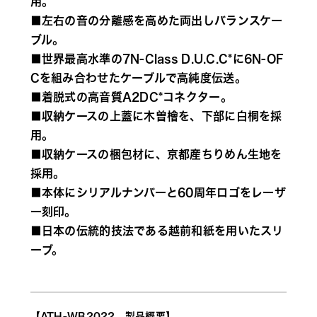
用。
■左右の音の分離感を高めた両出しバランスケー
ブル。
■世界最高水準の7N-Class D.U.C.C*に6N-OF
Cを組み合わせたケーブルで高純度伝送。
■着脱式の高音質A2DC*コネクター。
■収納ケースの上蓋に木曽檜を、下部に白桐を採
用。
■収納ケースの梱包材に、京都産ちりめん生地を
採用。
■本体にシリアルナンバーと60周年ロゴをレーザ
ー刻印。
■日本の伝統的技法である越前和紙を用いたスリ
ーブ。
【ATH-WB2022　製品概要】