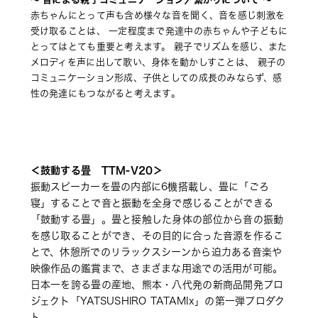
赤ちゃんにとって声も含め様々な音を聞く、音を感じ刺激を
受け取ることは、 一定程度まで発達中の赤ちゃんや子どもに
とってはとても重要と考えます。 親子でリズムを感じ、また
メロディを声に出して歌い、身体を動かしすことは、 親子の
コミュニケーション形成、子供としての成長のみならず、感
性の発達にもつながると考えます。
＜鼓動する畳　TTM-V20＞
振動スピーカーを畳の内部に6機搭載し、畳に「ごろ
寝」することで音と振動を全身で感じることができる
「鼓動する畳」。畳と接触した身体の部位から音の振動
を感じ取ることができ、その目的に合った音源を作るこ
とで、休憩所でのリラックスシーンから迫力ある音楽や
映像作品の鑑賞まで、さまざまな用途での活用が可能。 
⽇本⼀を誇る畳の産地、熊本・⼋代発の新商品開発プロ
ジェクト「YATSUSHIRO TATAMIx」の第一弾プロダク
ト。 