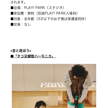
されます。 
■会場：PLAY! PARK〈スタジオ〉 
■参加費：無料（別途PLAY! PARK入場料） 
■対象：全年齢（3才以下のお子様は保護者同伴） 
■定員：なし
<音と遊ぼう> 
●「タコ足鍵盤ハーモニカ」 