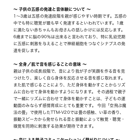
〜 子供の五感の発達と音体験について 〜
1～3歳は五感の発達段階を親が感じやすい時期です。五感の
中でも特に聴覚が最も早く発達するといわれています。1歳
に満たない赤ちゃんもお母さんの話しかけには反応します。
6歳までに脳の90％は出来ると言われており、特に乳幼児期
に五感に刺激を与えることで神経細胞をつなぐシナプスの発
達を促します。 
〜 全身／肌で音を感じることの意味 〜
親は子供の成長段階で、音により我が子が笑顔を作る音を見
つけたり、楽しく自ら身体を反応させる音を感じ取れます。
また肌で感じることにより、ただ身体を動かすことからリズ
ムに合わせて身体を動かすようになります。 その過程で親子
で一緒にリズムに合わせて身体を動かすことは、子どもの運
動面のみならず感情育成にとても重要です。 今回「空飛ぶ魔
法の畳」で使用したTTM-V20では畳の感触、い草の香り、
振動スピーカから発せられる音と振動によって触覚・聴覚・
嗅覚を同時に刺激する効果が期待できます。
〜 音による親子コミュニケーション／繋がりについて 〜