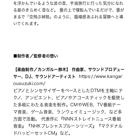
を浮かんでいるような波の音、宇宙旅行に行った気分になれ
る星のきらめく音など。 畳の上で寝転んでいるだけで、畳が
まるで「空飛ぶ絨毯」のように、臨場感あふれる冒険へと導
いてくれます。
制作者／監修者の想い
■
【楽曲制作／カンガルー鈴木】 作曲家、サウンドプロデュー
サー、DJ、サウンドアーティスト 
 https://www.kangar
ousuzuki.com/ 
ピアノとシンセサイザーをベースとしたDTMを主軸にテ
クノ、アンビエント、ピアノやアコースティックを駆使し
た多岐にわたる音楽を制作。CMやWEB、TV番組テー
マ音楽、ゲーム音楽、ランウェイミュージック、など多
方面で活動。 代表作に『NNNストレイトニュース番組
音楽』『NHKプレシャスブルーシリーズ』『マクドナル
ドハッピーセットCM』など。