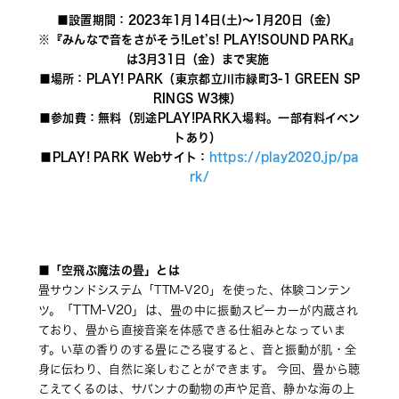
■設置期間：2023年1月14日(土)～1月20日（金） 
※『みんなで音をさがそう!Let’s! PLAY!SOUND PARK』
は3月31日（金）まで実施 
■場所：PLAY! PARK（東京都立川市緑町3-1 GREEN SP
RINGS W3棟） 
■参加費：無料（別途PLAY!PARK入場料。一部有料イベン
トあり） 
■PLAY! PARK Webサイト：
https://play2020.jp/pa
rk/
「空飛ぶ魔法の畳」とは
■
畳サウンドシステム「TTM-V20」を使った、体験コンテン
「TTM-V20」は、
ツ。
畳の中に振動スピーカーが内蔵され
ており、畳から直接音楽を体感できる仕組みとなっていま
す。い草の香りのする畳にごろ寝すると、音と振動が肌・全
身に伝わり、自然に楽しむことができます。 今回、畳から聴
こえてくるのは、サバンナの動物の声や足音、静かな海の上