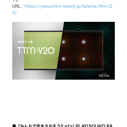
URL：
https://yatsushiro-tatami.jp/tatamix/ttm-v2
0/
■『みんなで音をさがそう!Let’s! PLAY!SOUND PA