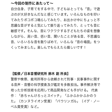
〜今回の制作にあたって〜
自分自身、子育てをする中で、子どもはとっても「音」で遊
ぶのが大好きなんだなと感じています。いろんなものを叩い
てみたりポコポコ鳴らしてみたり、お出かけ中にちょっと不
思議な音がすると気にして振り返ってみたり、とっても音に
敏感です。そんな、音にワクワクする子どもたちの姿を想像
しながら、高い音、低い音、聞いたことがある音、不思議な
音、いろいろな音を散りばめて、いろんな「音の場面」をつ
くってみました。楽しんでもらえたら嬉しいです！
【監修／日本音響研究所 鈴木 創 所長】
警察や検察、裁判所等から依頼されて刑事・民事事件に関す
る音声・音響の科学捜査及び鑑定を多数担当。事件解決等で
培った分析技術を応用して商品開発なども手がける。 代表
作：「赤ちゃんけろっとスイッチ」「ふかふかかふかのう
た」（カンヌライオン受賞）「バウリンガル」（イグ・ノー
ベル賞受賞）など。