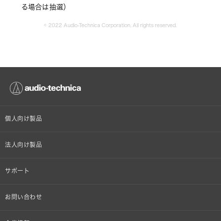
る場合は抽選）
© 2022 Audio-Technica Corporation. All rights reserved.
個人向け製品
オンラインストア限定
法人向け製品
ヘッドホン
設備音響機器
サポート
イヤホン
カラオケ機器製品
個人向け製品サポート
お問い合わせ
マイクロホン
産業用クリーニング製品
法人向け製品サポート
その他、メディア 取材関連等のお問い合わせ