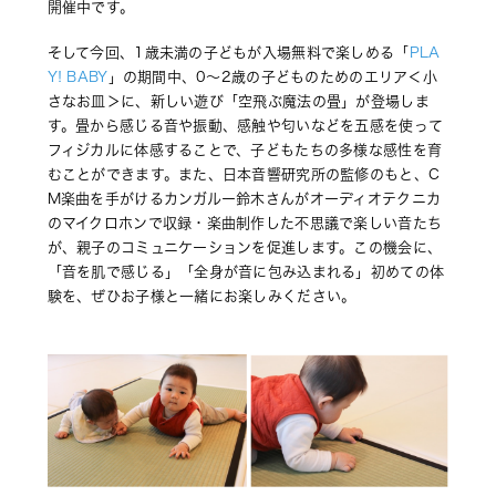
開催中です。
そして今回、1歳未満の子どもが入場無料で楽しめる「
PLA
Y! BABY
」の期間中、0～2歳の子どものためのエリア＜小
さなお皿＞に、新しい遊び「空飛ぶ魔法の畳」が登場しま
す。畳から感じる音や振動、感触や匂いなどを五感を使って
フィジカルに体感することで、子どもたちの多様な感性を育
むことができます。また、日本音響研究所の監修のもと、C
M楽曲を手がけるカンガルー鈴木さんがオーディオテクニカ
のマイクロホンで収録・楽曲制作した不思議で楽しい音たち
が、親子のコミュニケーションを促進します。この機会に、
「音を肌で感じる」「全身が音に包み込まれる」初めての体
験を、ぜひお子様と一緒にお楽しみください。