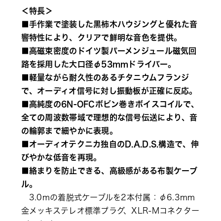
＜特長＞
■手作業で塗装した黒柿木ハウジングと優れた音
響特性により、クリアで鮮明な音色を提供。
■高磁束密度のドイツ製パーメンジュール磁気回
路を採用した大口径φ53mmドライバー。
■軽量ながら耐久性のあるチタニウムフランジ
で、オーディオ信号に対し振動板が正確に反応。
■高純度の6N-OFCボビン巻きボイスコイルで、
全ての周波数帯域で理想的な信号伝送により、音
の輪郭まで細やかに表現。
■オーディオテクニカ独自のD.A.D.S.構造で、伸
びやかな低音を再現。
■絡まりを防止できる、高級感がある布製ケーブ
ル。
3.0mの着脱式ケーブルを2本付属：φ6.3mm
金メッキステレオ標準プラグ、XLR-Mコネクター