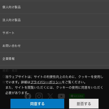
個人向け製品
オンラインストア限定
法人向け製品
ヘッドホン
設備音響機器
サポート
イヤホン
カラオケ機器製品
個人向け製品サポート
お問い合わせ
マイクロホン
産業用クリーニング製品
法人向け製品サポート
その他、メディア 取材関連等のお問い合わせ
企業情報
アナログ
OEM/ODM
Global Support
株式会社オーディオテクニカ
規約・規定
AVアクセサリー
半導体レーザー応用製品
当ウェブサイトは、サイトの利便性向上のために、クッキーを使用し
GDPRプライバシーポリシー
採用情報
ています。詳細は
プライバシーポリシー
をご覧ください。
特定商取引に関する法律に基づく表示
車載製品
また、サイトを閲覧いただくには、クッキーの使用に同意をいただく
必要があります。
GLOBAL-オーディオテクニカ
部品/付属品
同意する
拒否する
audio-technica MIMIO