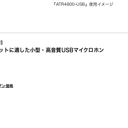
『ATR4800-USB』使用イメージ
要】
ットに適した小型・高音質USBマイクロホン
）
プン価格