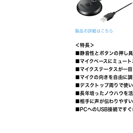
製品の詳細はこちら
＜特長＞
■静音性とボタンの押し
■マイクベースにミュート
■マイクステータスが一目
■マイクの向きを自由に調
■デスクトップ周りで使い
■長年培ったノウハウを
■相手に声が伝わりやす
■PCへのUSB接続です