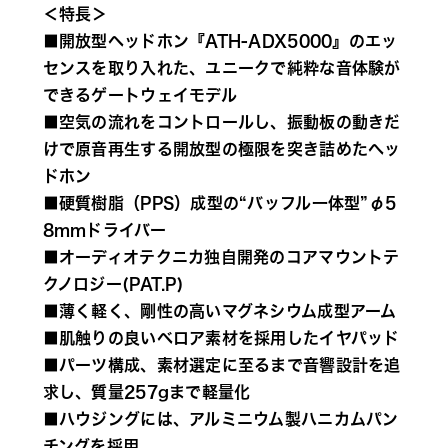
＜特長＞
■開放型ヘッドホン『ATH-ADX5000』のエッ
センスを取り入れた、ユニークで純粋な音体験が
できるゲートウェイモデル 
■空気の流れをコントロールし、振動板の動きだ
けで原音再生する開放型の極限を突き詰めたへッ
ドホン 
■硬質樹脂（PPS）成型の“バッフル一体型”φ5
8mmドライバー 
■オーディオテクニカ独自開発のコアマウントテ
クノロジー(PAT.P) 
■薄く軽く、剛性の高いマグネシウム成型アーム 
■肌触りの良いベロア素材を採用したイヤパッド 
■パーツ構成、素材選定に至るまで音響設計を追
求し、質量257gまで軽量化 
■ハウジングには、アルミニウム製ハニカムパン
チングを採用 