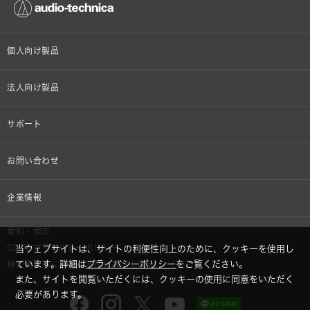
個人向け製品
オンラインストア限定
法人向け製品
ヘッドホン
設備音響機器
サポート
イヤホン
カラオケ機器製品
個人向け製品サポート
お問い合わせ
マイクロホン
産業用クリーニング製品
法人向け製品サポート
その他、メディア 取材関連等のお問い合わせ
企業情報
アナログ
OEM/ODM
Global Support
株式会社オーディオテクニカ
規約・規定
AVアクセサリー
半導体レーザー応用製品
当ウェブサイトは、サイトの利便性向上のために、クッキーを使用し
GDPRプライバシーポリシー
採用情報
ています。詳細は
プライバシーポリシー
をご覧ください。
特定商取引に関する法律に基づく表示
車載製品
また、サイトを閲覧いただくには、クッキーの使用に同意をいただく
必要があります。
GLOBAL-オーディオテクニカ
部品/付属品