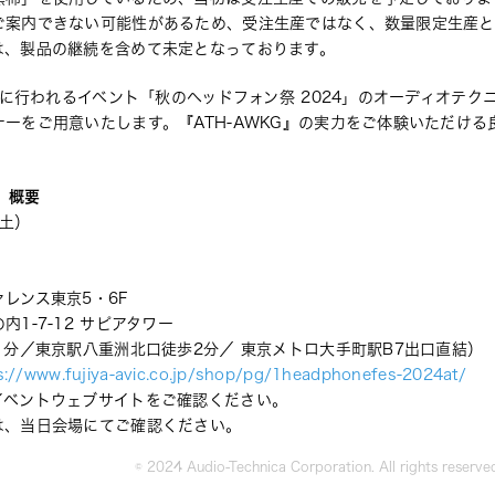
ご案内できない可能性があるため、受注生産ではなく、数量限定生産と
は、製品の継続を含めて未定となっております。
）に行われるイベント「秋のヘッドフォン祭 2024」のオーディオテク
ーをご用意いたします。『ATH-AWKG
』
の実力をご体験いただける
　概要
土） 
レンス東京5・6F 
1-7-12 サピアタワー 
1分／東京駅八重洲北口徒歩2分／ 東京メトロ大手町駅B7出口直結）
s://www.fujiya-avic.co.jp/shop/pg/1headphonefes-2024at/ 
イベントウェブサイトをご確認ください。 
は、当日会場にてご確認ください。
© 2024 Audio-Technica Corporation. All rights reserve