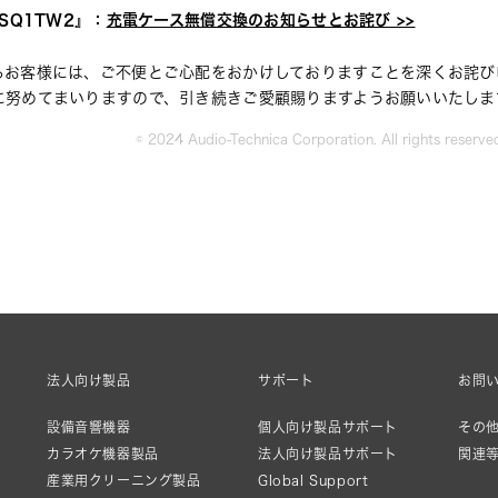
SQ1TW2
：
充電ケース無償交換のお知らせとお詫び >>
』
るお客様には、ご不便とご心配をおかけしておりますことを深くお詫び
に努めてまいりますので、引き続きご愛顧賜りますよう
お願いいたしま
© 2024 Audio-Technica Corporation. All rights reserve
法人向け製品
サポート
お問
設備音響機器
個人向け製品サポート
その他
カラオケ機器製品
法人向け製品サポート
関連
産業用クリーニング製品
Global Support