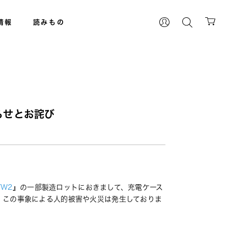
情報
読みもの
らせとお詫び
TW2
』
の一部製造ロットにおきまして、充電ケース
、この事象による人的被害や火災は発生しておりま