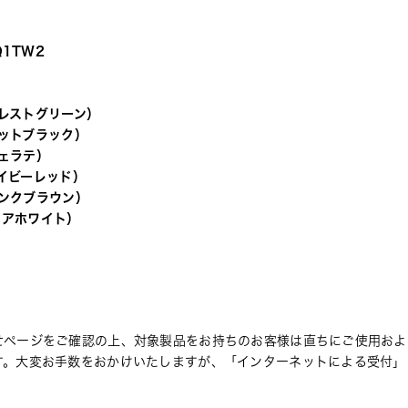
Q1TW2
ォレストグリーン） 
ェットブラック） 
フェラテ） 
ネイビーレッド） 
ピンクブラウン） 
ピュアホワイト）
せページ
をご確認の上、
対象製品をお持ちのお客様は直ちにご使用およ
す。大変お手数をおかけいたしますが、「インターネットによる受付」
。