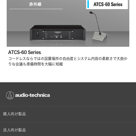
ATCS‐60 Series
コードレスならではの設置場所の自由度とシステム内容の柔軟さで大掛か
りな会議も準備時間を大幅に短縮
個人向け製品
オンラインストア限定
法人向け製品