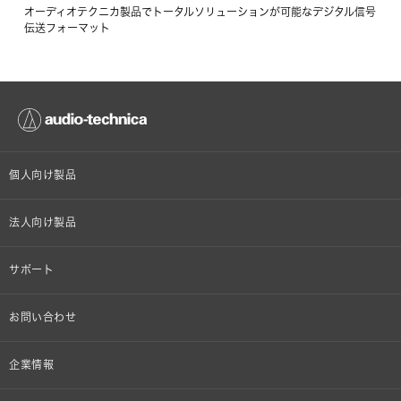
オーディオテクニカ製品でトータルソリューションが可能なデジタル信号
伝送フォーマット
個人向け製品
オンラインストア限定
法人向け製品
ヘッドホン
設備音響機器
サポート
イヤホン
カラオケ機器製品
個人向け製品サポート
お問い合わせ
マイクロホン
産業用クリーニング製品
法人向け製品サポート
その他、メディア 取材関連等のお問い合わせ
企業情報
アナログ
OEM/ODM
Global Support