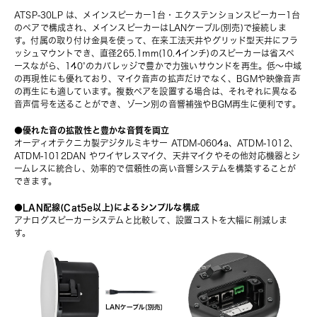
ATSP-30LP は、メインスピーカー1台・エクステンションスピーカー1台
のペアで構成され、メインスピーカーはLANケーブル(別売)で接続しま
す。付属の取り付け金具を使って、在来工法天井やグリッド型天井にフラ
ッシュマウントでき、直径265.1mm(10.4インチ)のスピーカーは省スペ
ースながら、140°のカバレッジで豊かで力強いサウンドを再生。低〜中域
の再現性にも優れており、マイク音声の拡声だけでなく、BGMや映像音声
の再生にも適しています。複数ペアを設置する場合は、それぞれに異なる
音声信号を送ることができ、ゾーン別の音響補強やBGM再生に便利です。
●優れた音の拡散性と豊かな音質を両立
オーディオテクニカ製デジタルミキサー 
ATDM-0604a
、
ATDM-1012
、
ATDM-1012DAN
 やワイヤレスマイク、天井マイクやその他対応機器とシ
ームレスに統合し、効率的で信頼性の高い音響システムを構築することが
できます。
●LAN配線(Cat5e以上)によるシンプルな構成
アナログスピーカーシステムと比較して、設置コストを大幅に削減しま
す。