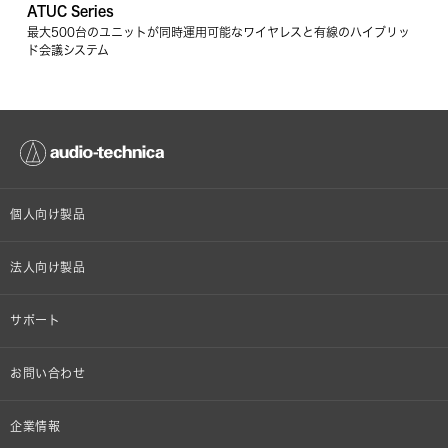
ATUC Series
最大500台のユニットが同時運用可能なワイヤレスと有線のハイブリッ
ド会議システム
個人向け製品
オンラインストア限定
法人向け製品
ヘッドホン
設備音響機器
サポート
イヤホン
カラオケ機器製品
個人向け製品サポート
お問い合わせ
マイクロホン
産業用クリーニング製品
法人向け製品サポート
その他、メディア 取材関連等のお問い合わせ
企業情報
アナログ