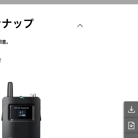
ンナップ
用意。
2