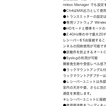
reless Manager で
●Ch4はMIX出力として使
●トランスミッターの設定
●専用ソフトウェア Wireles
●HDモードと標準モードの
●2.4GHz帯の中で最大2
レシーバーを5台接続するこ
ンネルの同時使用が可能で
●誤動作を防止するオート
●Syslogの利用が可能
障害発生時や受信レベル低
●ラックマウントアングル
ラックマウントアダプターは
●レシーバーユニットは外
室内の天井や壁、さらに別
通信を実現します。
＊レシーバーユニットに接続
●使用周波数をコーディネ