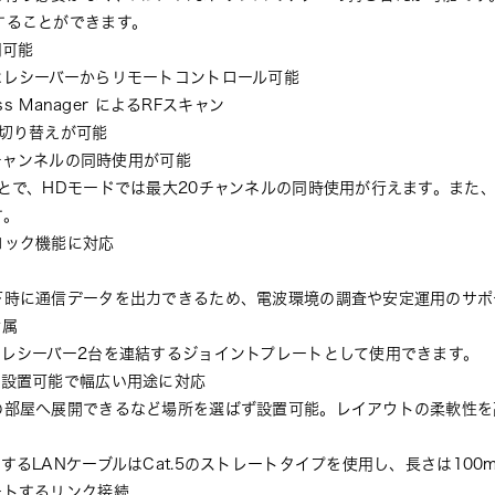
も設定することができます。
用可能
はレシーバーからリモートコントロール可能
s Manager によるRFスキャン
切り替えが可能
0チャンネルの同時使用が可能
とで、HDモードでは最大20チャンネルの同時使用が行えます。また、
す。
ロック機能に対応
下時に通信データを出力できるため、電波環境の調査や安定運用のサポ
付属
レシーバー2台を連結するジョイントプレートとして使用できます。
部設置可能で幅広い用途に対応
の部屋へ展開できるなど場所を選ばず設置可能。レイアウトの柔軟性を
するLANケーブルはCat.5のストレートタイプを使用し、長さは10
ートするリンク接続