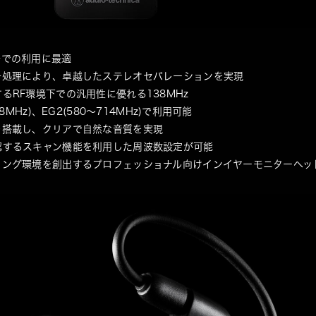
場での利用に最適
号処理により、卓越したステレオセパレーションを実現
るRF環境下での汎用性に優れる138MHz
8MHz)、EG2(580～714MHz)で利用可能
を搭載し、クリアで自然な音質を実現
認するスキャン機能を利用した周波数設定が可能
リング環境を創出するプロフェッショナル向け
インイヤーモニターヘッドホ