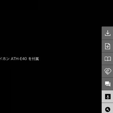
ン ATH-E40
 を付属