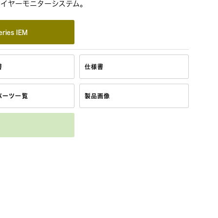
ンイヤーモニターシステム。
ries IEM
書
仕様書
パーツ一覧
製品画像
ATW-R3250